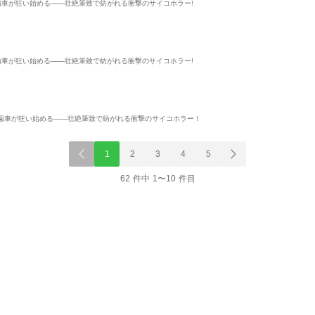
歯車が狂い始める――壮絶筆致で紡がれる衝撃のサイコホラー!
歯車が狂い始める――壮絶筆致で紡がれる衝撃のサイコホラー!
歯車が狂い始める――壮絶筆致で紡がれる衝撃のサイコホラー！
1
2
3
4
5
62 件中 1〜10 件目
表示制限中
単行本
単行本
単話
ギルティーライアーウ
爆乳エルフに搾り取ら
背徳お姉さん
ェディングショウ【合
れて、今日も僕は勇者
君は勝てるか？
本版】1巻
comipo comics
になれない。【電子単
comipo comics
comipo comics
政踏（Calvaria）
丸本青
青月タカヒロ
なごかつ
行本】1巻