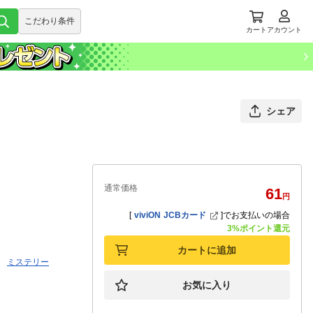
こだわり条件
カート
アカウント
シェア
通常価格
61
円
[
viviON JCBカード
]
でお支払いの場合
3%ポイント還元
カートに追加
ミステリー
お気に入り