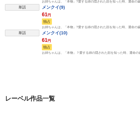
お姉ちゃんは、「本物」?愛する姉の隠された顔を知った時、運命の
メンクイ(9)
単話
61
円
独占
お姉ちゃんは、「本物」?愛する姉の隠された顔を知った時、運命の
メンクイ(10)
単話
61
円
独占
お姉ちゃんは、「本物」？愛する姉の隠された顔を知った時、運命の
レーベル作品一覧
表示制限中
単行本
単行本
単話
絶対魅了で異世界攻
クロケスタ【comipo限
俺んちの小哲
略！～高慢女わからせ
定特典付き豪華版電子
ハーレム計画～【電子
comipo comics
単行本】1巻
comipo comics
comipo comics
めがめが。
CAT.s
三嶋たぬ
大河ゆの
ふじ野はな
単行本】2巻