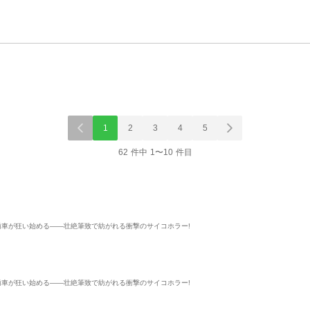
1
2
3
4
5
62 件中 1〜10 件目
歯車が狂い始める――壮絶筆致で紡がれる衝撃のサイコホラー!
歯車が狂い始める――壮絶筆致で紡がれる衝撃のサイコホラー!