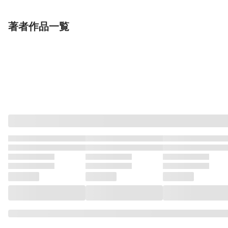
著者作品一覧
単行本
単話
単話
ギルティーライアーウ
メンクイ(2)
メンクイ(3)
ェディングショウ【合
本版】1巻
comipo comics
comipo comics
comipo comics
政踏（Calvaria）
丸本青
松林頂
丸本青
松林頂
丸本青
他