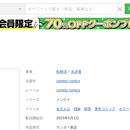
著者
松林頂
丸本青
出版社
comipo comics
レーベル
comipo comics
シリーズ
メンクイ
ジャンル
女主人公
姉妹
妖怪
青年コミック
ホラー
配信開始日
2025年5月1日
作品形式
マンガ
単話