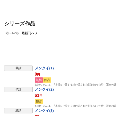
シリーズ作品
1巻～62巻
最新刊へ
メンクイ(1)
単話
0
円
無料
独占
お姉ちゃんは、「本物」?愛する姉の隠された顔を知った時、運命の
メンクイ(2)
単話
61
円
独占
お姉ちゃんは、「本物」?愛する姉の隠された顔を知った時、運命の
メンクイ(3)
単話