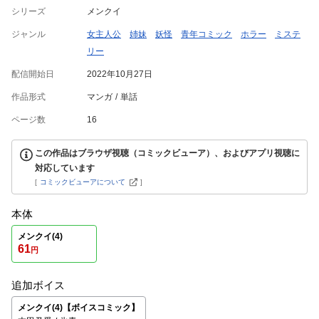
シリーズ
メンクイ
ジャンル
女主人公
姉妹
妖怪
青年コミック
ホラー
ミステ
リー
配信開始日
2022年10月27日
作品形式
マンガ
単話
ページ数
16
この作品はブラウザ視聴（コミックビューア）、およびアプリ視聴に
対応しています
[
コミックビューアについて
]
本体
メンクイ(4)
61
円
追加ボイス
メンクイ(4)【ボイスコミック】