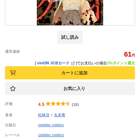
試し読み
通常価格
61
円
[
viviON JCBカード
]
でお支払いの場合
3%ポイント還元
カートに追加
お気に入り
評価
4.5
(16)
著者
松林頂
丸本青
出版社
comipo comics
レーベル
comipo comics