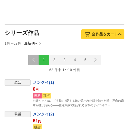
シリーズ作品
全作品をカートへ
1巻～62巻
最新刊へ
1
2
3
4
5
62 件中 1〜10 件目
メンクイ(1)
単話
0
円
無料
独占
お姉ちゃんは、「本物」?愛する姉の隠された顔を知った時、運命の歯
車が狂い始める――壮絶筆致で紡がれる衝撃のサイコホラー!
メンクイ(2)
単話
61
円
独占