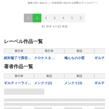
歯車が狂い始める――壮絶筆致で紡がれる衝撃のサイコホラー！
1
2
3
4
5
62 件中 1〜10 件目
レーベル作品一覧
表示制限中
単行本
単行本
単話
単
絶対魅了で異世界
クロケスタ
俺んちの小哲
ギルティ
攻略！～高慢女わ
【comipo限定特典
ーウェデ
著者作品一覧
からせハーレム計
付き豪華版電子単
ョウ【合
画～【電子単行
行本】1巻
単行本
単話
単話
本】2巻
ギルティーライア
メンクイ(2)
メンクイ(3)
ギルティ
ーウェディングシ
ーウェデ
ョウ【合本版】1巻
ョウ(14)