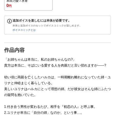
本田乃愛
氷青
0
円
追加ボイスを楽しむには本体が必要です。
本体と追加ボイスのセットでボイスコミックが楽しめます。
ボイスコミックとは
作品内容
「お姉ちゃんは本当に、私のお姉ちゃんなの?」
貴方は本当に、そばにいる愛する人を肉親だと言い切れますか――?
幼い頃に両親を亡くしたハルカは、一時期離れ離れになっていた姉・ユ
リナと仲睦まじく暮らしている。
美しいユリナはハルカにとって理想の姉。だが彼女はそんな姉にふたつ
の疑問を抱いていた。
1.付き合う男性が変わるたび、相手を『初恋の人』と呼ぶ事。
2.ユリナが本当に「自分の姉」なのか、という事…。