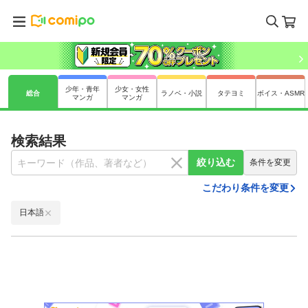
少年・青年
少女・女性
総合
ラノベ・小説
タテヨミ
ボイス・ASMR
マンガ
マンガ
検索結果
絞り込む
条件を変更
こだわり条件を変更
日本語