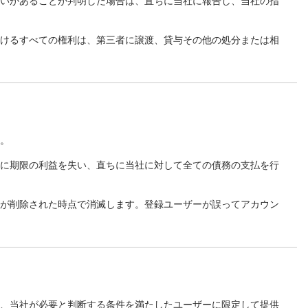
疑いがあることが判明した場合は、直ちに当社に報告し、当社の指
おけるすべての権利は、第三者に譲渡、貸与その他の処分または相
す。
然に期限の利益を失い、直ちに当社に対して全ての債務の支払を行
トが削除された時点で消滅します。登録ユーザーが誤ってアカウン
他、当社が必要と判断する条件を満たしたユーザーに限定して提供