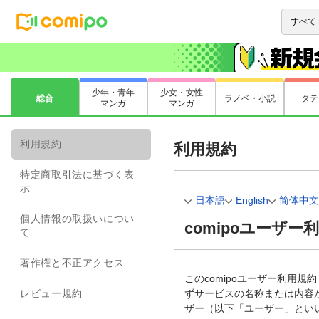
少年・青年
少女・女性
総合
ラノベ・小説
タテ
マンガ
マンガ
利用規約
利用規約
特定商取引法に基づく表
示
日本語
English
简体中
個人情報の取扱いについ
comipoユーザー
て
著作権と不正アクセス
このcomipoユーザー利用規
レビュー規約
ずサービスの名称または内容
ザー（以下「ユーザー」とい