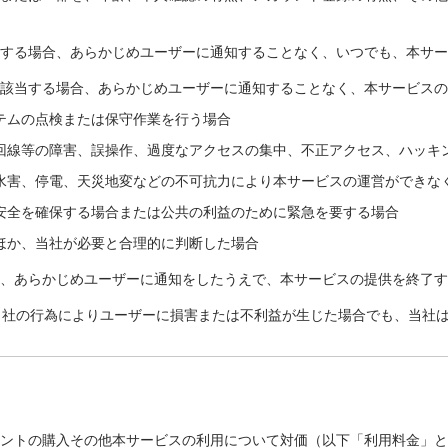
断する場合、あらかじめユーザーに通知することなく、いつでも、本サ
に該当する場合、あらかじめユーザーに通知することなく、本サービス
テムの点検または保守作業を行う場合
回線等の障害、誤操作、過度なアクセスの集中、不正アクセス、ハッキ
水害、停電、天災地変などの不可抗力により本サービスの運営ができな
安全を確保する場合または公共の利益のために緊急を要する場合
ほか、当社が必要と合理的に判断した場合
り、あらかじめユーザーに通知をしたうえで、本サービスの提供を終了
当社の行為によりユーザーに損害または不利益が生じた場合でも、当社
イントの購入その他本サービスの利用について対価（以下「利用料金」