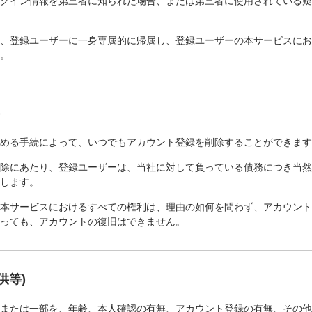
ログイン情報を第三者に知られた場合、または第三者に使用されている
は、登録ユーザーに一身専属的に帰属し、登録ユーザーの本サービスに
ん。
)
定める手続によって、いつでもアカウント登録を削除することができま
削除にあたり、登録ユーザーは、当社に対して負っている債務につき当
とします。
の本サービスにおけるすべての権利は、理由の如何を問わず、アカウン
あっても、アカウントの復旧はできません。
供等)
部または一部を、年齢、本人確認の有無、アカウント登録の有無、その