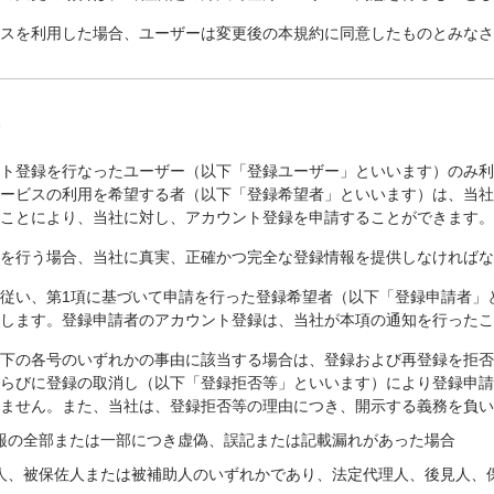
ビスを利用した場合、ユーザーは変更後の本規約に同意したものとみな
)
ント登録を行なったユーザー（以下「登録ユーザー」といいます）のみ
サービスの利用を希望する者（以下「登録希望者」といいます）は、当
ることにより、当社に対し、アカウント登録を申請することができます
請を行う場合、当社に真実、正確かつ完全な登録情報を提供しなければ
従い、第1項に基づいて申請を行った登録希望者（以下「登録申請者」
知します。登録申請者のアカウント登録は、当社が本項の通知を行った
以下の各号のいずれかの事由に該当する場合は、登録および再登録を拒
ならびに登録の取消し（以下「登録拒否等」といいます）により登録申
いません。また、当社は、登録拒否等の理由につき、開示する義務を負
報の全部または一部につき虚偽、誤記または記載漏れがあった場合
人、被保佐人または被補助人のいずれかであり、法定代理人、後見人、