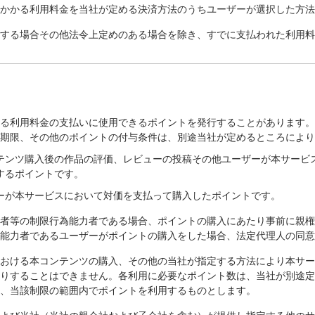
、かかる利用料金を当社が定める決済方法のうちユーザーが選択した方
了する場合その他法令上定めのある場合を除き、すでに支払われた利用
ける利用料金の支払いに使用できるポイントを発行することがあります
効期限、その他のポイントの付与条件は、別途当社が定めるところによ
テンツ購入後の作品の評価、レビューの投稿その他ユーザーが本サービ
するポイントです。
ーが本サービスにおいて対価を支払って購入したポイントです。
年者等の制限行為能力者である場合、ポイントの購入にあたり事前に親
為能力者であるユーザーがポイントの購入をした場合、法定代理人の同
における本コンテンツの購入、その他の当社が指定する方法により本サ
たりすることはできません。各利用に必要なポイント数は、当社が別途
合、当該制限の範囲内でポイントを利用するものとします。