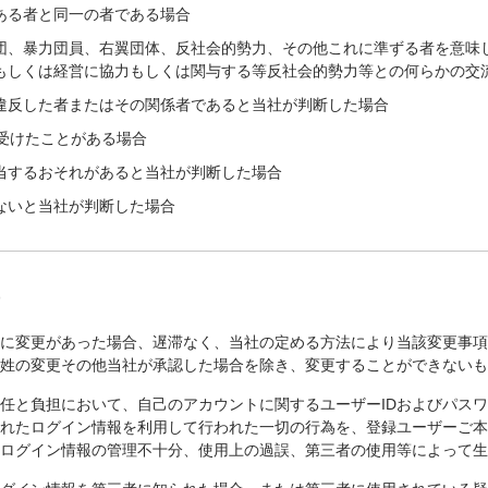
ある者と同一の者である場合
団、暴力団員、右翼団体、反社会的勢力、その他これに準ずる者を意味
もしくは経営に協力もしくは関与する等反社会的勢力等との何らかの交
違反した者またはその関係者であると当社が判断した場合
を受けたことがある場合
当するおそれがあると当社が判断した場合
ないと当社が判断した場合
)
報に変更があった場合、遅滞なく、当社の定める方法により当該変更事
る姓の変更その他当社が承認した場合を除き、変更することができない
任と負担において、自己のアカウントに関するユーザーIDおよびパス
されたログイン情報を利用して行われた一切の行為を、登録ユーザーご
。ログイン情報の管理不十分、使用上の過誤、第三者の使用等によって