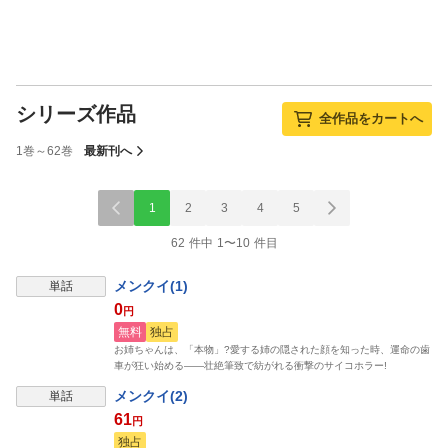
シリーズ作品
全作品をカートへ
1巻～62巻
最新刊へ
1
2
3
4
5
62 件中 1〜10 件目
メンクイ(1)
単話
0
円
無料
独占
お姉ちゃんは、「本物」?愛する姉の隠された顔を知った時、運命の歯
車が狂い始める――壮絶筆致で紡がれる衝撃のサイコホラー!
メンクイ(2)
単話
61
円
独占