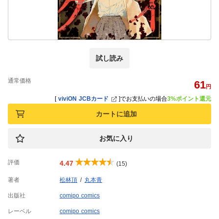
試し読み
通常価格
61
円
[
viviON JCBカード
]
でお支払いの場合
3%ポイント還元
カートに追加
お気に入り
評価
4.47
(15)
著者
松林頂
丸本青
出版社
comipo comics
レーベル
comipo comics