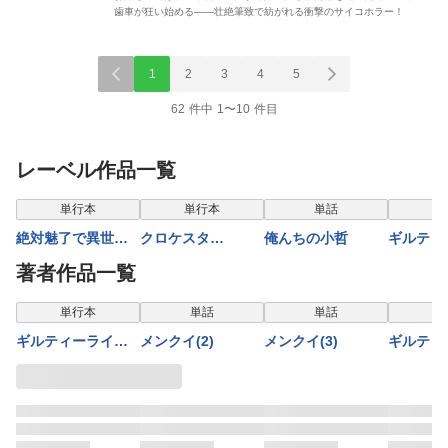
歯車が狂い始める――壮絶筆致で紡がれる衝撃のサイコホラー！
1
2
3
4
5
62 件中 1〜10 件目
レーベル作品一覧
表示制限中
単行本
単行本
単話
単
絶対魅了で異世界
クロケスタ
俺んちの小哲
ギルティ
攻略！～高慢女わ
【comipo限定特典
ーウェデ
著者作品一覧
からせハーレム計
付き豪華版電子単
ョウ【合
画～【電子単行
行本】1巻
単行本
単話
単話
本】2巻
ギルティーライア
メンクイ(2)
メンクイ(3)
ギルティ
ーウェディングシ
ーウェデ
ョウ【合本版】1巻
ョウ(14)