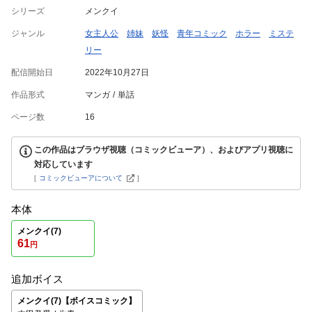
シリーズ
メンクイ
ジャンル
女主人公
姉妹
妖怪
青年コミック
ホラー
ミステ
リー
配信開始日
2022年10月27日
作品形式
マンガ
単話
ページ数
16
この作品はブラウザ視聴（コミックビューア）、およびアプリ視聴に
対応しています
[
コミックビューアについて
]
本体
メンクイ(7)
61
円
追加ボイス
メンクイ(7)【ボイスコミック】