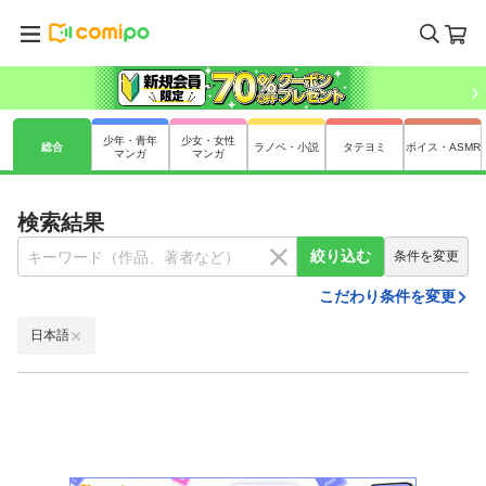
少年・青年
少女・女性
総合
ラノベ・小説
タテヨミ
ボイス・ASMR
マンガ
マンガ
検索結果
絞り込む
条件を変更
こだわり条件を変更
日本語