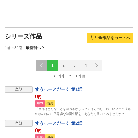
シリーズ作品
全作品をカートへ
1巻～31巻
最新刊へ
1
2
3
4
31 件中 1〜10 件目
すうぃーとだーく 第1話
単話
0
円
無料
独占
「今日はどんなことを学べるかしら？」ほんのりこわ～いダーク世界
のほのぼの・不思議な学園生活を、あなたも覗いてみませんか？
すうぃーとだーく 第2話
単話
0
円
無料
独占