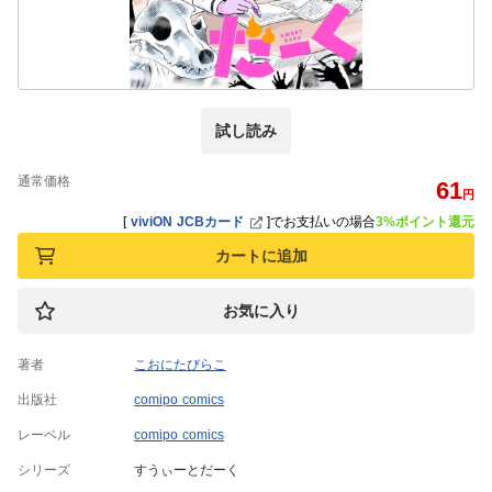
試し読み
通常価格
61
円
[
viviON JCBカード
]
でお支払いの場合
3%ポイント還元
カートに追加
お気に入り
著者
こおにたびらこ
出版社
comipo comics
レーベル
comipo comics
シリーズ
すうぃーとだーく