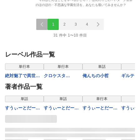
のほのぼの・不思議な学園生活を、あなたも覗いてみませんか？
1
2
3
4
31 件中 1〜10 件目
レーベル作品一覧
表示制限中
単行本
単行本
単話
単
絶対魅了で異世界
クロケスタ
俺んちの小哲
ギルティ
攻略！～高慢女わ
【comipo限定特典
ーウェデ
著者作品一覧
からせハーレム計
付き豪華版電子単
ョウ【合
画～【電子単行
行本】1巻
単話
単話
単行本
本】2巻
すうぃーとだーく
すうぃーとだーく
すうぃーとだーく
すうぃー
第30話
第31話
【電子単行本】 2
第26話
巻