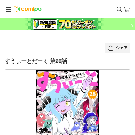
シェア
すうぃーとだーく 第28話