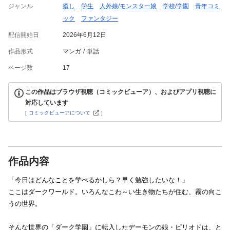
ジャンル
癒し
学生
人外娘/モンスター娘
学校/学園
青年コミ
ック
ファンタジー
配信開始日
2026年6月12日
作品形式
マンガ
単話
ページ数
17
この作品はブラウザ視聴（コミックビューア）、およびアプリ視聴に
対応しています
[
コミックビューアについて
]
作品内容
「今日はどんなことを学べるかしら？早く勉強したいな！」
ここはダークワールド。いろんなこわ～い生き物たちが住む、霧の向こ
うの世界。
そんな世界の「ダーク学園」に転入したデーモンの娘・ピリオドは、と