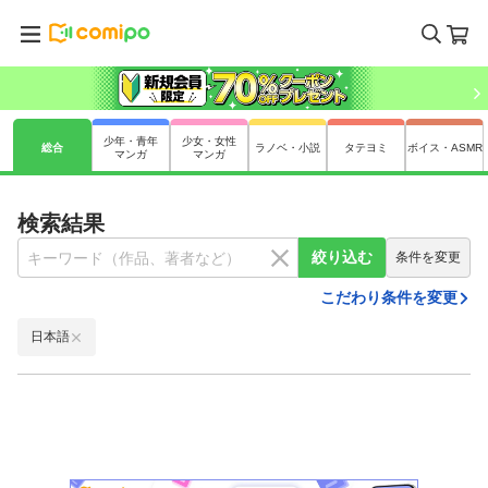
少年・青年
少女・女性
総合
ラノベ・小説
タテヨミ
ボイス・ASMR
マンガ
マンガ
検索結果
絞り込む
条件を変更
こだわり条件を変更
日本語