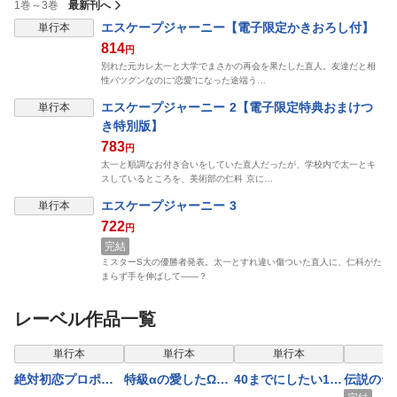
1巻～3巻
最新刊へ
表示制限中
エスケープジャーニー【電子限定かきおろし付】
単行本
814
円
別れた元カレ太一と大学でまさかの再会を果たした直人。友達だと相
性バツグンなのに“恋愛”になった途端う…
表示制限中
エスケープジャーニー 2【電子限定特典おまけつ
単行本
き特別版】
783
円
太一と順調なお付き合いをしていた直人だったが、学校内で太一とキ
スしているところを、美術部の仁科 京に…
表示制限中
エスケープジャーニー 3
単行本
722
円
完結
ミスターS大の優勝者発表。太一とすれ違い傷ついた直人に、仁科がた
まらず手を伸ばして――？
レーベル作品一覧
表示制限中
表示制限中
表示制限中
表示
単行本
単行本
単行本
単
絶対初恋プロポー
特級αの愛したΩ
40までにしたい10
伝説のヤ