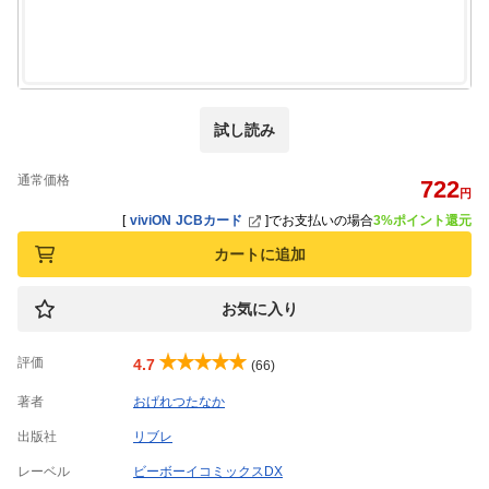
試し読み
通常価格
722
円
[
viviON JCBカード
]
でお支払いの場合
3%ポイント還元
カートに追加
お気に入り
評価
4.7
(66)
著者
おげれつたなか
出版社
リブレ
レーベル
ビーボーイコミックスDX