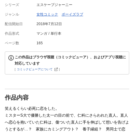
シリーズ
エスケープジャーニー
ジャンル
女性コミック
ボーイズラブ
配信開始日
2018年7月12日
作品形式
マンガ
単行本
ページ数
165
この作品はブラウザ視聴（コミックビューア）、およびアプリ視聴に
対応しています
[
コミックビューアについて
]
作品内容
笑えるくらい必死に恋をした。
ミスターS大で優勝した太一の目の前で、仁科にさらわれた直人。直人
へ恋心を抱いていた仁科は、傷ついた直人に手を伸ばして想いを告げよ
うとするが…？ 家族にカミングアウト？ 養子縁組？ 男同士で恋