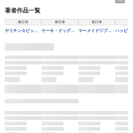
ズ【電子特別版】
2【電子限定かきお
のこと（3）【電子
鉄壁の尻
完結
ろし付】
特別版】
談〉 〜
著者作品一覧
と瀬那社
絶対最優
表示制限中
表示制限中
表示制限中
表示
単行本
単行本
単行本
単
重要任務
ヤリチン☆ビッチ
ケーキ・ドッグ・
マーメイド♡プリ
ハッピー
部 (7) 【電子限定
カラメリゼ【電子
ンス（２）【電子
ジ・エン
おまけ付き】
限定おまけ付】
限定おまけ付き】