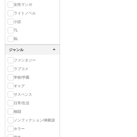
女性マンガ
ライトノベル
小説
TL
BL
ジャンル
ファンタジー
ラブコメ
学校/学園
ギャグ
サスペンス
日常/生活
格闘
ノンフィクション/体験談
ホラー