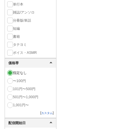
単行本
雑誌/アンソロ
分冊版/単話
短編
書籍
タテヨミ
ボイス・ASMR
価格帯
指定なし
〜100円
101円〜500円
501円〜1,000円
1,001円〜
[
]
カスタム
配信開始日