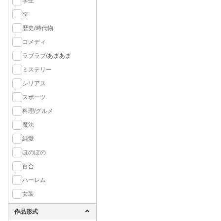
学生
SF
歴史/時代物
コメディ
ラブラブ/あまあま
ミステリー
シリアス
スポーツ
料理/グルメ
魔法
純愛
ほのぼの
百合
ハーレム
女装
作品形式