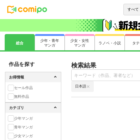
少年・青年
少女・女性
総合
ラノベ・小説
タテ
マンガ
マンガ
作品を探す
検索結果
お得情報
日本語
セール作品
無料作品
カテゴリ
少年マンガ
青年マンガ
少女マンガ