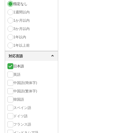
指定なし
1週間以内
1か月以内
3か月以内
1年以内
1年以上前
対応言語
日本語
英語
中国語(簡体字)
中国語(繁体字)
韓国語
スペイン語
ドイツ語
フランス語
インドネシア語