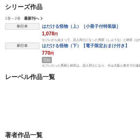
シリーズ作品
1巻～2巻
最新刊へ
表示制限中
はだける怪物（上）［小冊子付特装版］
単行本
1,078
円
セフレから始まって、恋人同士になった秀那（しゅうな）と林田（は
表示制限中
はだける怪物（下）【電子限定おまけ付き】
単行本
770
円
完結
セフレだった秀那と林田は、恋人同士になり、今は大阪と東京での遠
レーベル作品一覧
表示制限中
表示制限中
表示制限
単行本
単行本
単行本
斎賀さんは恋くんを愛
キャントバック【電子
エブリデイハイ
でたい【電子限定おま
限定おまけ付き】
ョンラブ─水野
け付き】
新書館
新書館
の恋愛・番外篇
新書館
鳩屋タマ
七瀬
須坂紫那
完結
完結
完結
著者作品一覧