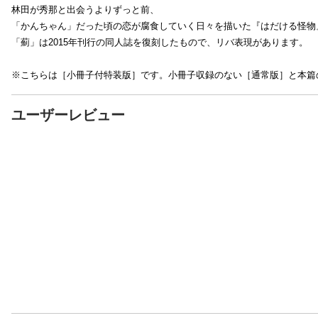
林田が秀那と出会うよりずっと前、
「かんちゃん」だった頃の恋が腐食していく日々を描いた『はだける怪物
「薊」は2015年刊行の同人誌を復刻したもので、リバ表現があります。
※こちらは［小冊子付特装版］です。小冊子収録のない［通常版］と本篇
ユーザーレビュー