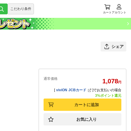
こだわり条件
カート
アカウント
シェア
通常価格
1,078
円
[
viviON JCBカード
]
でお支払いの場合
3%ポイント還元
カートに追加
お気に入り