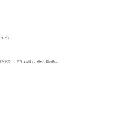
やしだ）。
距離恋愛中。秀那は大阪で、偶然林田の元…
中
表示制限中
表示制限中
表示制
単行本
単行本
単行
テンシ
君に恋するはずがない─
口に出しちゃう瀬兎口
俺はヒロイン
忍の理想
スイート篇─【電子限定
先輩【電子限定おまけ
せん。破！【
─
おまけ付き】
新書館
付き】
新書館
おまけ付き】
新書館
須坂紫那
奥田枠
サノアサヒ
完結
完結