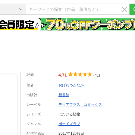
評価
4.71
(41)
著者
おげれつたなか
出版社
新書館
レーベル
ディアプラス・コミックス
シリーズ
はだける怪物
ジャンル
ボーイズラブ
配信開始日
2017年12月8日