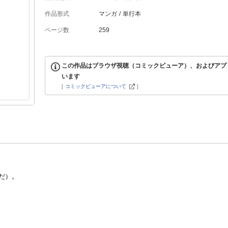
作品形式
マンガ
単行本
ページ数
259
この作品はブラウザ視聴（コミックビューア）、およびアプ
います
[
コミックビューアについて
]
だ）。