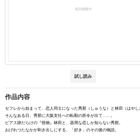
表示制限中
試し読み
作品内容
セフレから始まって、恋人同士になった秀那（しゅうな）と林田（はやし
そんなある日、秀那に大阪支社への転勤の辞令が出て……。
ピアス跡だらけの『怪物』林田と、器用な恋しか知らない秀那。
おげれつたなかが剥き出しにする、「好き」のその後の物語。