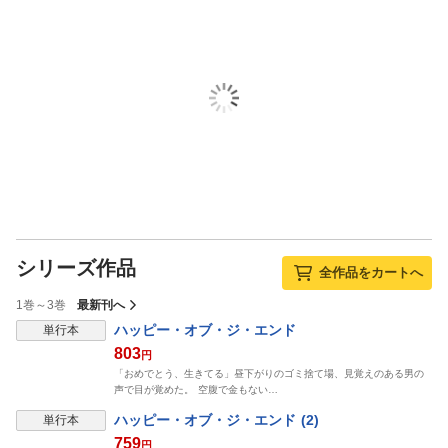
シリーズ作品
全作品をカートへ
1巻～3巻
最新刊へ
表示制限中
ハッピー・オブ・ジ・エンド
単行本
803
円
「おめでとう、生きてる」昼下がりのゴミ捨て場、見覚えのある男の
声で目が覚めた。 空腹で金もない…
表示制限中
ハッピー・オブ・ジ・エンド (2)
単行本
759
円