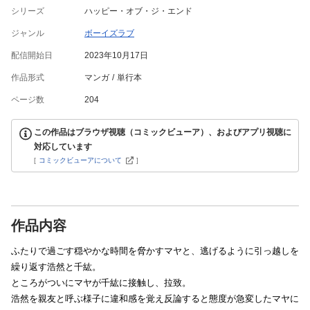
シリーズ
ハッピー・オブ・ジ・エンド
ジャンル
ボーイズラブ
配信開始日
2023年10月17日
作品形式
マンガ
単行本
ページ数
204
この作品はブラウザ視聴（コミックビューア）、およびアプリ視聴に
対応しています
[
コミックビューアについて
]
作品内容
ふたりで過ごす穏やかな時間を脅かすマヤと、逃げるように引っ越しを
繰り返す浩然と千紘。
ところがついにマヤが千紘に接触し、拉致。
浩然を親友と呼ぶ様子に違和感を覚え反論すると態度が急変したマヤに