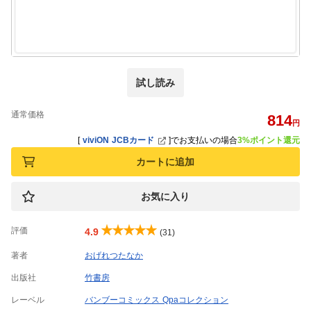
試し読み
通常価格
814
円
[
viviON JCBカード
]
でお支払いの場合
3%ポイント還元
カートに追加
お気に入り
評価
4.9
(31)
著者
おげれつたなか
出版社
竹書房
レーベル
バンブーコミックス Qpaコレクション