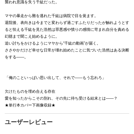
襲われ意識を失う千紘だった。
マヤの暴走から難を逃れた千紘は病院で目を覚ます。
退院後、表向きは今までと変わらず過ごすふたりだったが触れようとす
ると怯える千紘を見た浩然は罪悪感や憤りの感情に苛まれ自分を責める
幻聴まで聞こえ始めるように。
追い討ちをかけるようにマヤから“千紘の動画”が届く。
ささやかだけど幸せな日常が壊れ始めたことに気づいた浩然はある決断
をする――。
「俺のこといっぱい思い出して、それで――もう忘れろ」
欠けたものを埋め合える存在
愛を知ったからこその別れ、その先に待ち受ける結末とは――？
★単行本カバー下画像収録★
ユーザーレビュー