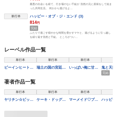
最悪の出会いを経て、行き場のない千紘が 浩然の元に居候をして始ま
った共同生活。 何かから逃げるよ…
表示制限中
ハッピー・オブ・ジ・エンド (3)
単行本
814
円
完結
ふたりで過ごす穏やかな時間を脅かすマヤと、逃げるように引っ越し
を繰り返す浩然と千紘。 ところがつい…
レーベル作品一覧
表示制限中
表示制限中
表示制限中
表示
単行本
単行本
単行本
単
ビーインヒートラ
瑞土の国の宮廷魔
いっぱい俺に甘え
鬼と天国
ブシック 【電子限
術師は安寧を願う
てね 【電子限定特
限定特典
完結
定特典付き】
【電子限定特典付
典付き】
著者作品一覧
き】
表示制限中
表示制限中
表示制限中
表示
単行本
単行本
単行本
単
ヤリチン☆ビッチ
ケーキ・ドッグ・
マーメイド♡プリ
ハッピー
部 (7) 【電子限定
カラメリゼ【電子
ンス（２）【電子
ジ・エン
おまけ付き】
限定おまけ付】
限定おまけ付き】