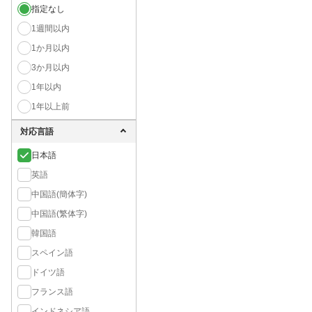
指定なし
1週間以内
1か月以内
3か月以内
1年以内
1年以上前
対応言語
日本語
英語
中国語(簡体字)
中国語(繁体字)
韓国語
スペイン語
ドイツ語
フランス語
インドネシア語