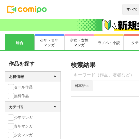
少年・青年
少女・女性
総合
ラノベ・小説
タテ
マンガ
マンガ
作品を探す
検索結果
お得情報
日本語
セール作品
無料作品
カテゴリ
少年マンガ
青年マンガ
少女マンガ