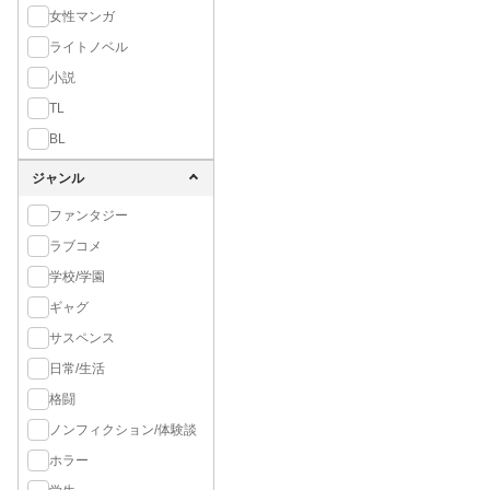
女性マンガ
ライトノベル
小説
TL
BL
ジャンル
ファンタジー
ラブコメ
学校/学園
ギャグ
サスペンス
日常/生活
格闘
ノンフィクション/体験談
ホラー