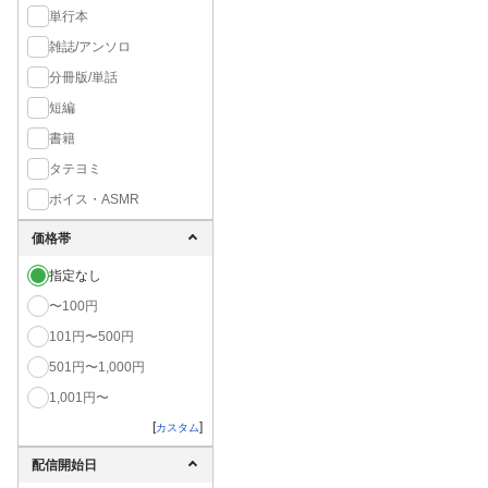
単行本
雑誌/アンソロ
分冊版/単話
短編
書籍
タテヨミ
ボイス・ASMR
価格帯
指定なし
〜100円
101円〜500円
501円〜1,000円
1,001円〜
[
]
カスタム
配信開始日