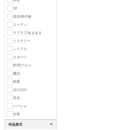
学生
SF
歴史/時代物
コメディ
ラブラブ/あまあま
ミステリー
シリアス
スポーツ
料理/グルメ
魔法
純愛
ほのぼの
百合
ハーレム
女装
作品形式