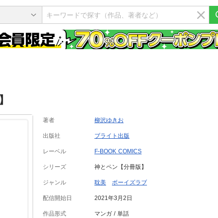
】
著者
柳沢ゆきお
出版社
ブライト出版
レーベル
F-BOOK COMICS
シリーズ
神とペン【分冊版】
ジャンル
耽美
ボーイズラブ
配信開始日
2021年3月2日
作品形式
マンガ
単話