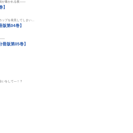
劇が暴かれる夜――
巻】
カップを発見してしまい…
版第04巻】
――
冊版第05巻】
会いをして―！？
中
表示制限中
表示制限中
表示制
単話
単話
単話
AV男優
引越先の隣人はAV男優
引越先の隣人はAV男優
引越先の隣人
でした3
でした4
でした2
ブライト出版
ブライト出版
ブライト出版
めく
めく
めく