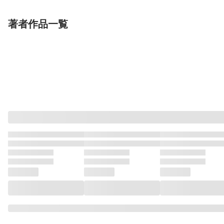
完結
著者作品一覧
表示制限中
表示制限中
表示制限
単行本
単行本
単話
僕が君を殺すまで 【電
僕が君を殺すまで 【電
銀次と桃田（シ
子限定特典付き】(下)
子限定特典付き】(上)
とピンク）（分
竹書房
竹書房
版） 第1話
主婦の友社
柳沢ゆきお
柳沢ゆきお
柳沢ゆきお
完結