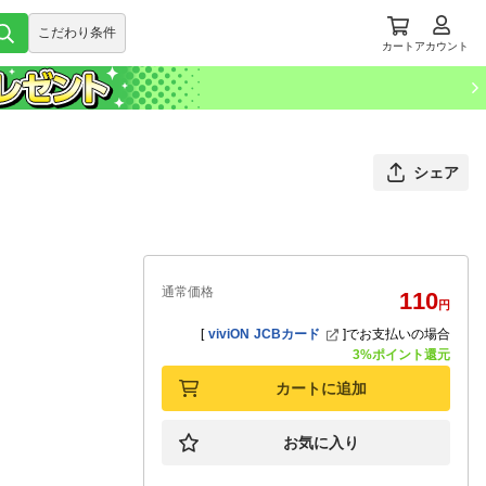
こだわり条件
カート
アカウント
シェア
通常価格
110
円
[
viviON JCBカード
]
でお支払いの場合
3%ポイント還元
カートに追加
お気に入り