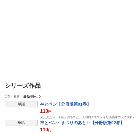
シリーズ作品
1巻～6巻
最新刊へ
表示制限中
神とペン【分冊版第01巻】
単話
110
円
足元見たら、奇跡がおちてた。人間的クズでゲイな漫画家の元に現れ
表示制限中
神とペン～まつりのあと～【分冊版第02巻】
単話
110
円