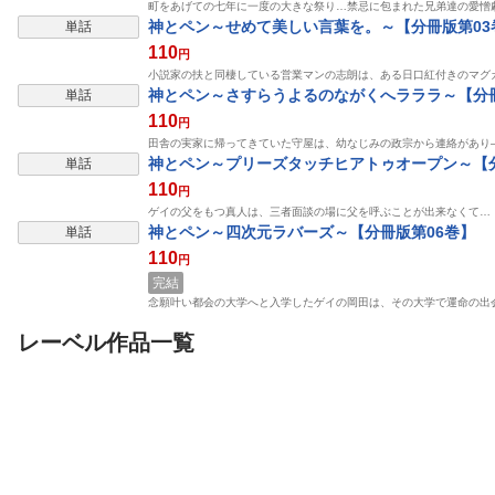
町をあげての七年に一度の大きな祭り…禁忌に包まれた兄弟達の愛憎
表示制限中
神とペン～せめて美しい言葉を。～【分冊版第03
単話
110
円
小説家の扶と同棲している営業マンの志朗は、ある日口紅付きのマグ
表示制限中
神とペン～さすらうよるのながくへラララ～【分冊
単話
110
円
田舎の実家に帰ってきていた守屋は、幼なじみの政宗から連絡があり
表示制限中
神とペン～プリーズタッチヒアトゥオープン～【分
単話
110
円
ゲイの父をもつ真人は、三者面談の場に父を呼ぶことが出来なくて…
表示制限中
神とペン～四次元ラバーズ～【分冊版第06巻】
単話
110
円
完結
念願叶い都会の大学へと入学したゲイの岡田は、その大学で運命の出
レーベル作品一覧
表示制限中
表示制限中
表示制限
単行本
単行本
単話
引越先の隣人はAV男優
花に埋もれて
引越先の隣人は
でした【電子限定漫画
でした1
付き】
ブライト出版
ブライト出版
ブライト出版
めく
筋
めく