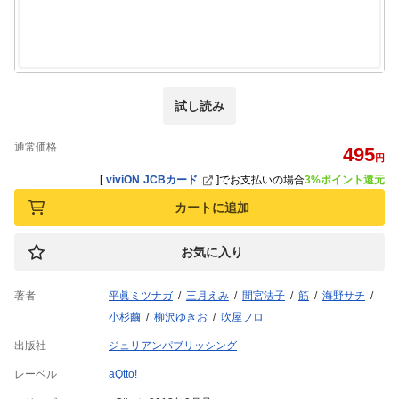
試し読み
通常価格
495
円
[
viviON JCBカード
]
でお支払いの場合
3%ポイント還元
カートに追加
お気に入り
著者
平眞ミツナガ
三月えみ
間宮法子
筋
海野サチ
小杉繭
柳沢ゆきお
吹屋フロ
出版社
ジュリアンパブリッシング
レーベル
aQtto!