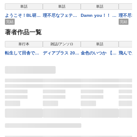
表示制限中
表示制限中
表示制限中
表示
単話
単話
単話
ようこそ！BL研究
理不尽なフェティ
Damn you！！ 召
理不尽な
クラブへ【単話
ッシュ【単話売】
喚した淫魔が帰っ
ッシュ 
完結
完結
売】二輪挿し編
てくれない【単話
売】
著者作品一覧
売】 1
表示制限中
表示制限中
表示
単行本
雑誌/アンソロ
単話
単
転生して田舎でス
ディアプラス 2026
金色のいつか 【単
飛んで火
ローライフをおく
年6月号［期間限
話版】８ 前編
田くん【
りたい 15巻
定］
かきおろ
付】