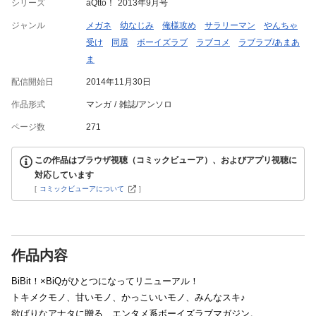
シリーズ
aQtto！ 2013年9月号
ジャンル
メガネ
幼なじみ
俺様攻め
サラリーマン
やんちゃ
受け
同居
ボーイズラブ
ラブコメ
ラブラブ/あまあ
ま
配信開始日
2014年11月30日
作品形式
マンガ
雑誌/アンソロ
ページ数
271
この作品はブラウザ視聴（コミックビューア）、およびアプリ視聴に
対応しています
[
コミックビューアについて
]
作品内容
BiBit！×BiQがひとつになってリニューアル！
トキメクモノ、甘いモノ、かっこいいモノ、みんなスキ♪
欲ばりなアナタに贈る、エンタメ系ボーイズラブマガジン。