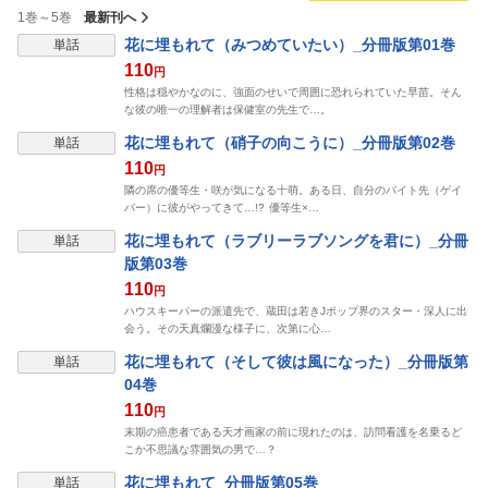
1巻～5巻
最新刊へ
表示制限中
花に埋もれて（みつめていたい）_分冊版第01巻
単話
110
円
性格は穏やかなのに、強面のせいで周囲に恐れられていた早苗。そん
な彼の唯一の理解者は保健室の先生で…。
表示制限中
花に埋もれて（硝子の向こうに）_分冊版第02巻
単話
110
円
隣の席の優等生・咲が気になる十萌。ある日、自分のバイト先（ゲイ
バー）に彼がやってきて…!? 優等生×…
表示制限中
花に埋もれて（ラブリーラブソングを君に）_分冊
単話
版第03巻
110
円
ハウスキーパーの派遣先で、蔵田は若きJポップ界のスター・深人に出
会う。その天真爛漫な様子に、次第に心…
表示制限中
花に埋もれて（そして彼は風になった）_分冊版第
単話
04巻
110
円
末期の癌患者である天才画家の前に現れたのは、訪問看護を名乗るど
こか不思議な雰囲気の男で…？
表示制限中
花に埋もれて_分冊版第05巻
単話