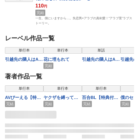
110
円
完結
一生、側にいますから…。失恋男×アラブの真剣愛！“アラブ受”ラブス
トーリー。
レーベル作品一覧
表示制限中
表示制限中
表示制限中
表示
単行本
単行本
単話
引越先の隣人はAV
花に埋もれて
引越先の隣人はAV
引越先の
男優でした【電子
男優でした1
男優でし
完結
限定漫画付き】
著者作品一覧
表示制限中
表示制限中
表示制限中
表示
単行本
単行本
単行本
単
AVびーえる【特典
ヤクザを縛ってい
百合BL【特典付
僕のセッ
付き】
いですか？【特典
き】
ァージン
完結
完結
完結
完結
付き】
【特典付