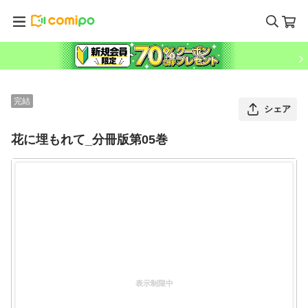
完結
シェア
花に埋もれて_分冊版第05巻
表示制限中