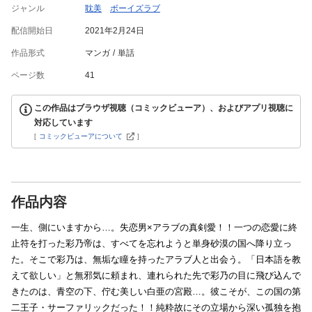
ジャンル
耽美
ボーイズラブ
配信開始日
2021年2月24日
作品形式
マンガ
単話
ページ数
41
この作品はブラウザ視聴（コミックビューア）、およびアプリ視聴に
対応しています
[
コミックビューアについて
]
作品内容
一生、側にいますから…。失恋男×アラブの真剣愛！！一つの恋愛に終
止符を打った彩乃帝は、すべてを忘れようと単身砂漠の国へ降り立っ
た。そこで彩乃は、無垢な瞳を持ったアラブ人と出会う。「日本語を教
えて欲しい」と無邪気に頼まれ、連れられた先で彩乃の目に飛び込んで
きたのは、青空の下、佇む美しい白亜の宮殿…。彼こそが、この国の第
二王子・サーファリックだった！！純粋故にその立場から深い孤独を抱