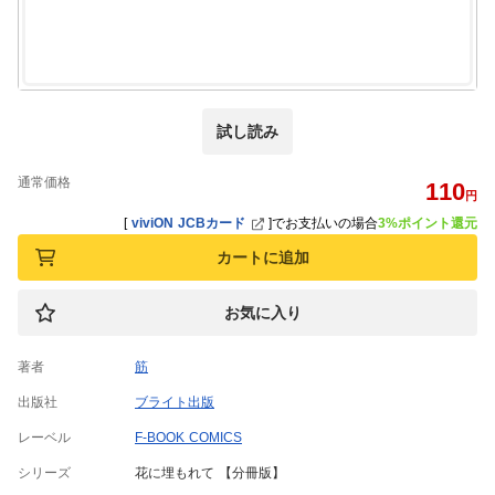
試し読み
通常価格
110
円
[
viviON JCBカード
]
でお支払いの場合
3%ポイント還元
カートに追加
お気に入り
著者
筋
出版社
ブライト出版
レーベル
F-BOOK COMICS
シリーズ
花に埋もれて 【分冊版】