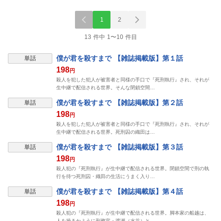
1
2
13 件中 1〜10 件目
表示制限中
僕が君を殺すまで 【雑誌掲載版】第１話
単話
198
円
殺人を犯した犯人が被害者と同様の手口で『死刑執行』され、それが
生中継で配信される世界。そんな閉鎖空間…
表示制限中
僕が君を殺すまで 【雑誌掲載版】第２話
単話
198
円
殺人を犯した犯人が被害者と同様の手口で『死刑執行』され、それが
生中継で配信される世界。死刑囚の織田は…
表示制限中
僕が君を殺すまで 【雑誌掲載版】第３話
単話
198
円
殺人犯の『死刑執行』が生中継で配信される世界。閉鎖空間で刑の執
行を待つ死刑囚・織田の生活にうまく入り…
表示制限中
僕が君を殺すまで 【雑誌掲載版】第４話
単話
198
円
殺人犯の『死刑執行』が生中継で配信される世界。脚本家の船越は、
人を操るかように刑務官・渡瀬（水谷）と…