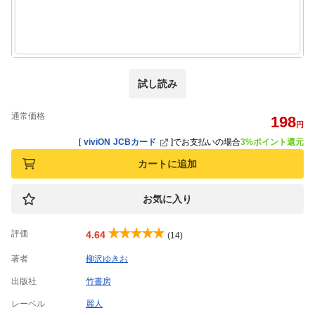
試し読み
通常価格
198
円
[
viviON JCBカード
]
でお支払いの場合
3%ポイント還元
カートに追加
お気に入り
評価
4.64
(14)
著者
柳沢ゆきお
出版社
竹書房
レーベル
麗人