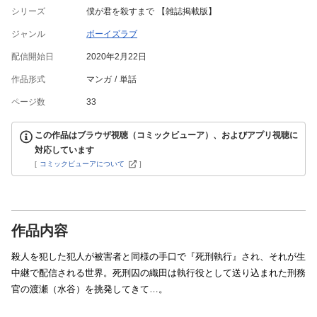
シリーズ
僕が君を殺すまで 【雑誌掲載版】
ジャンル
ボーイズラブ
配信開始日
2020年2月22日
作品形式
マンガ
単話
ページ数
33
この作品はブラウザ視聴（コミックビューア）、およびアプリ視聴に
対応しています
[
コミックビューアについて
]
作品内容
殺人を犯した犯人が被害者と同様の手口で『死刑執行』され、それが生
中継で配信される世界。死刑囚の織田は執行役として送り込まれた刑務
官の渡瀬（水谷）を挑発してきて…。