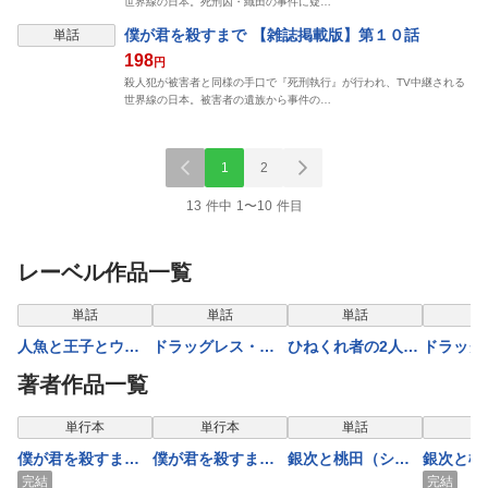
世界線の日本。死刑囚・織田の事件に疑…
表示制限中
僕が君を殺すまで 【雑誌掲載版】第１０話
単話
198
円
殺人犯が被害者と同様の手口で『死刑執行』が行われ、TV中継される
世界線の日本。被害者の遺族から事件の…
1
2
13 件中 1〜10 件目
レーベル作品一覧
表示制限中
表示制限中
表示制限中
表示
単話
単話
単話
人魚と王子とウソ
ドラッグレス・セ
ひねくれ者の2人は
ドラッグ
ツキ悪魔 【単話
ックス 辰見と戌井
恋知らず 【雑誌掲
ックス 
著者作品一覧
版】scene.26
溺愛編 【雑誌掲載
載版】3
溺愛編 
版】はじまり
版】はじ
表示制限中
表示制限中
表示制限中
表示
単行本
単行本
単話
僕が君を殺すまで
僕が君を殺すまで
銀次と桃田（シル
銀次と桃
【電子限定特典付
【電子限定特典付
バーとピンク）
バーとピ
完結
完結