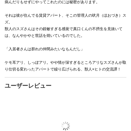
病んだりもせずにやってこれたのには秘密があります。
それは彼が住んでる賃貸アパート、そこの管理人の吠月（ほおづき）ス
ズ。
獣人のスズさんはその鋭敏すぎる感覚で真口くんの不摂生を見抜いて
は、なんやかやと世話を焼いているのでした。
「入居者さんは群れの仲間みたいなもんだし」
ケモ耳アリ、しっぽアリ。やや情が深すぎるところアリなスズさんが取
り仕切る変わったアパートで繰り広げられる、獣人×ヒトの交流譚！
ユーザーレビュー