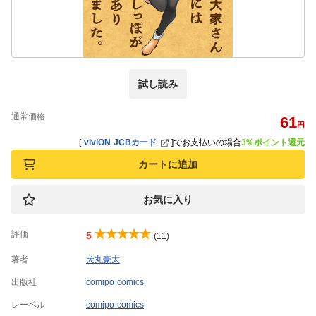
試し読み
通常価格
61
円
[
viviON JCBカード
]
でお支払いの場合
3%ポイント還元
カートに追加
お気に入り
評価
5
(11)
著者
犬丸豪太
出版社
comipo comics
レーベル
comipo comics