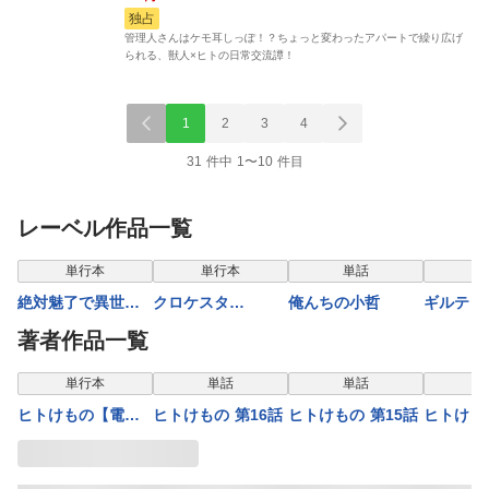
独占
管理人さんはケモ耳しっぽ！？ちょっと変わったアパートで繰り広げ
られる、獣人×ヒトの日常交流譚！
1
2
3
4
31 件中 1〜10 件目
レーベル作品一覧
表示制限中
単行本
単行本
単話
単
絶対魅了で異世界
クロケスタ
俺んちの小哲
ギルティ
攻略！～高慢女わ
【comipo限定特典
ーウェデ
著者作品一覧
からせハーレム計
付き豪華版電子単
ョウ【合
画～【電子単行
行本】1巻
単行本
単話
単話
本】2巻
ヒトけもの【電子
ヒトけもの 第16話
ヒトけもの 第15話
ヒトけも
単行本】2巻
(1)ダン
ケモノズ