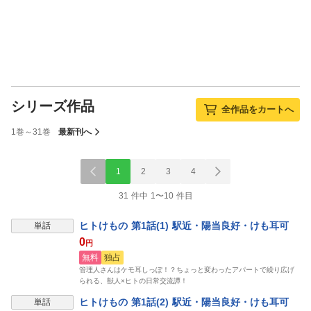
シリーズ作品
全作品をカートへ
1巻～31巻
最新刊へ
1
2
3
4
31 件中 1〜10 件目
ヒトけもの 第1話(1) 駅近・陽当良好・けも耳可
単話
0
円
無料
独占
管理人さんはケモ耳しっぽ！？ちょっと変わったアパートで繰り広げ
られる、獣人×ヒトの日常交流譚！
ヒトけもの 第1話(2) 駅近・陽当良好・けも耳可
単話