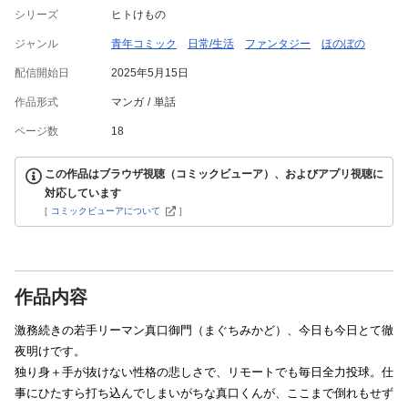
シリーズ
ヒトけもの
ジャンル
青年コミック
日常/生活
ファンタジー
ほのぼの
配信開始日
2025年5月15日
作品形式
マンガ
単話
ページ数
18
この作品はブラウザ視聴（コミックビューア）、およびアプリ視聴に
対応しています
[
コミックビューアについて
]
作品内容
激務続きの若手リーマン真口御門（まぐちみかど）、今日も今日とて徹
夜明けです。
独り身＋手が抜けない性格の悲しさで、リモートでも毎日全力投球。仕
事にひたすら打ち込んでしまいがちな真口くんが、ここまで倒れもせず