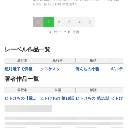
られる、獣人×ヒトの日常交流譚！
1
2
3
4
31 件中 1〜10 件目
レーベル作品一覧
表示制限中
単行本
単行本
単話
単
絶対魅了で異世界
クロケスタ
俺んちの小哲
ギルティ
攻略！～高慢女わ
【comipo限定特典
ーウェデ
著者作品一覧
からせハーレム計
付き豪華版電子単
ョウ【合
画～【電子単行
行本】1巻
単行本
単話
単話
本】2巻
ヒトけもの【電子
ヒトけもの 第16話
ヒトけもの 第15話
ヒトけも
単行本】2巻
(1)ダン
ケモノズ