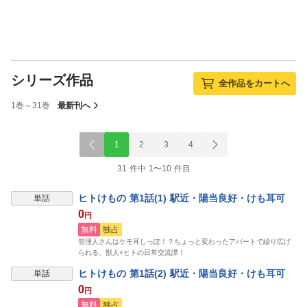
シリーズ作品
全作品をカートへ
1巻～31巻
最新刊へ
1
2
3
4
31 件中 1〜10 件目
ヒトけもの 第1話(1) 駅近・陽当良好・けも耳可
単話
0
円
無料
独占
管理人さんはケモ耳しっぽ！？ちょっと変わったアパートで繰り広げ
られる、獣人×ヒトの日常交流譚！
ヒトけもの 第1話(2) 駅近・陽当良好・けも耳可
単話
0
円
無料
独占