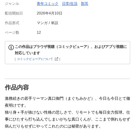
ジャンル
青年コミック
日常/生活
獣耳
配信開始日
2026年4月10日
作品形式
マンガ
単話
ページ数
12
この作品はブラウザ視聴（コミックビューア）、およびアプリ視聴に
対応しています
[
コミックビューアについて
]
作品内容
激務続きの若手リーマン真口御門（まぐちみかど）、今日も今日とて徹
夜明けです。
独り身＋手が抜けない性格の悲しさで、リモートでも毎日全力投球。仕
事にひたすら打ち込んでしまいがちな真口くんが、ここまで倒れもせず
病んだりもせずにやってこれたのには秘密があります。