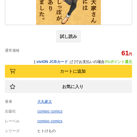
試し読み
通常価格
61
円
[
viviON JCBカード
]
でお支払いの場合
3%ポイント還元
カートに追加
お気に入り
著者
犬丸豪太
出版社
comipo comics
レーベル
comipo comics
シリーズ
ヒトけもの