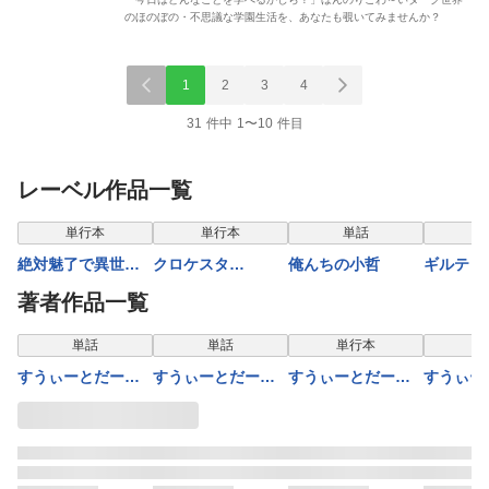
のほのぼの・不思議な学園生活を、あなたも覗いてみませんか？
1
2
3
4
31 件中 1〜10 件目
レーベル作品一覧
表示制限中
単行本
単行本
単話
単
絶対魅了で異世界
クロケスタ
俺んちの小哲
ギルティ
攻略！～高慢女わ
【comipo限定特典
ーウェデ
著者作品一覧
からせハーレム計
付き豪華版電子単
ョウ【合
画～【電子単行
行本】1巻
単話
単話
単行本
本】2巻
すうぃーとだーく
すうぃーとだーく
すうぃーとだーく
すうぃー
第30話
第31話
【電子単行本】 2
第26話
巻