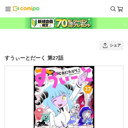
シェア
すうぃーとだーく 第27話