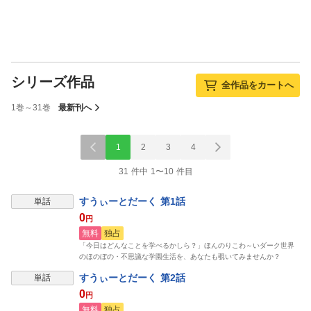
シリーズ作品
全作品をカートへ
1巻～31巻
最新刊へ
1
2
3
4
31 件中 1〜10 件目
すうぃーとだーく 第1話
単話
0
円
無料
独占
「今日はどんなことを学べるかしら？」ほんのりこわ～いダーク世界
のほのぼの・不思議な学園生活を、あなたも覗いてみませんか？
すうぃーとだーく 第2話
単話
0
円
無料
独占