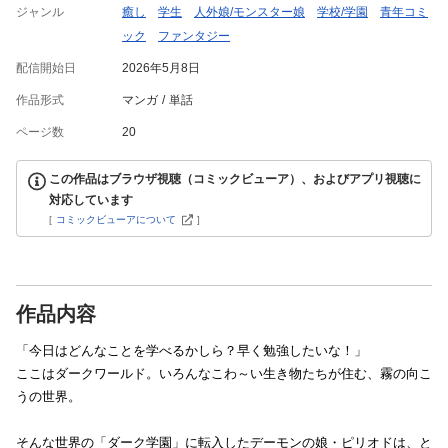
ジャンル
癒し
学生
人外娘/モンスター娘
学校/学園
青年コミ
ック
ファンタジー
配信開始日
2026年5月8日
作品形式
マンガ
単話
ページ数
20
この作品はブラウザ視聴（コミックビューア）、およびアプリ視聴に
対応しています
[
コミックビューアについて
]
作品内容
「今日はどんなことを学べるかしら？早く勉強したいな！」
ここはダークワールド。いろんなこわ～い生き物たちが住む、霧の向こ
うの世界。
そんな世界の「ダーク学園」に転入したデーモンの娘・ピリオドは、と