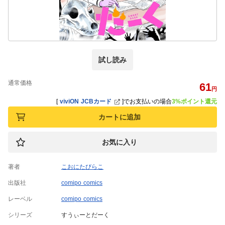
試し読み
通常価格
61
円
[
viviON JCBカード
]
でお支払いの場合
3%ポイント還元
カートに追加
お気に入り
著者
こおにたびらこ
出版社
comipo comics
レーベル
comipo comics
シリーズ
すうぃーとだーく