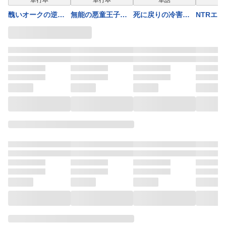
を嫁にする～（コ
ック） ： 7
（コミック） ： 4
族の美少
醜いオークの逆襲
無能の悪童王子は
死に戻りの冷害王
NTRエ
ミック） ： 6
【電子コミック限
育てて辺
同人エロゲの鬼畜
生き残りたい～恋
子が賢王と呼ばれ
して婚約
定特典付き】
～（コミ
皇太子に転生した
愛RPGの悪役モブ
るまで～導いたの
られた俺
5
喪男の受難（コミ
に転生したけど、
は不器用な侯爵令
のは、地
ック） ： 7
原作無視して最強
嬢の祈りでした～
取り巻き
を目指す～（コミ
(話売り) #16
でした 1
ック） ： 5