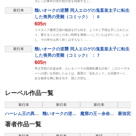
カレンが事件の実行犯の女を拘束するこ…
醜いオークの逆襲 同人エロゲの鬼畜皇太子に転生
単行本
した喪男の受難（コミック） ： 6
605
円
イスタニア魔導王国の陰謀を打ち砕き、ようやく平穏を手に入れたル
イ。愛するイルゼとの甘い時間を満喫――していたはずだった。しか
し、その幸せは長く続くはずもなく…。…
醜いオークの逆襲 同人エロゲの鬼畜皇太子に転生
単行本
した喪男の受難（コミック） ： 7
605
円
帝立学院の生徒会長・エレオノーラが国家転覆を計画！ このクーデタ
ーへの誘いを拒絶したルイは、最悪の「反乱エンド」を回避すべく、
ある秘策を胸に動き出す。国と大切な…
レーベル作品一覧
表示制限中
単行本
単行本
単行本
単
ハーレム王の異世
醜いオークの逆襲
魔窟の王～余命一
最強宮廷
界プレス漫遊記 ～
同人エロゲの鬼畜
か月の童貞、魔法
おっさん
著者作品一覧
最強無双のおじさ
皇太子に転生した
少女ハーレムを築
れた僻地
んはあらゆる種族
喪男の受難（コミ
いて王へ君臨す～
る～幻と
単行本
単行本
単話