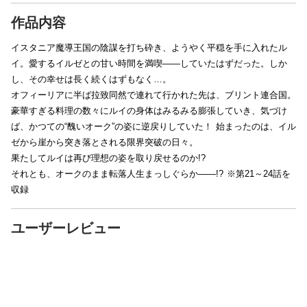
作品内容
イスタニア魔導王国の陰謀を打ち砕き、ようやく平穏を手に入れたル
イ。愛するイルゼとの甘い時間を満喫――していたはずだった。しか
し、その幸せは長く続くはずもなく…。
オフィーリアに半ば拉致同然で連れて行かれた先は、ブリント連合国。
豪華すぎる料理の数々にルイの身体はみるみる膨張していき、気づけ
ば、かつての“醜いオーク”の姿に逆戻りしていた！ 始まったのは、イル
ゼから崖から突き落とされる限界突破の日々。
果たしてルイは再び理想の姿を取り戻せるのか!?
それとも、オークのまま転落人生まっしぐらか――!? ※第21～24話を
収録
ユーザーレビュー