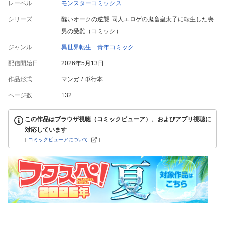
レーベル
モンスターコミックス
シリーズ
醜いオークの逆襲 同人エロゲの鬼畜皇太子に転生した喪
男の受難（コミック）
ジャンル
異世界転生
青年コミック
配信開始日
2026年5月13日
作品形式
マンガ
単行本
ページ数
132
この作品はブラウザ視聴（コミックビューア）、およびアプリ視聴に
対応しています
[
コミックビューアについて
]