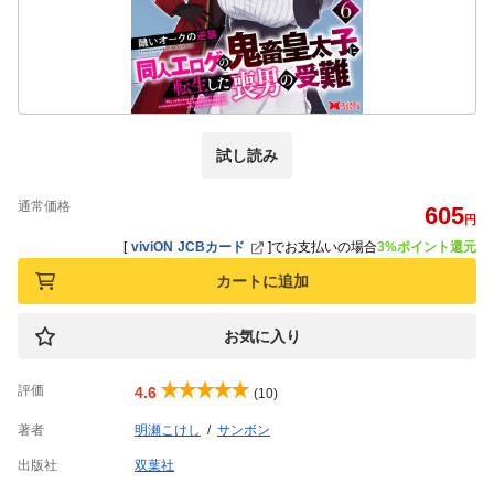
試し読み
通常価格
605
円
[
viviON JCBカード
]
でお支払いの場合
3%ポイント還元
カートに追加
お気に入り
評価
4.6
(10)
著者
明瀬こけし
サンボン
出版社
双葉社