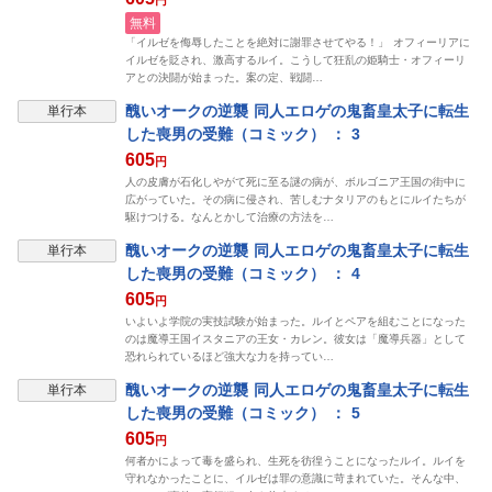
無料
「イルゼを侮辱したことを絶対に謝罪させてやる！」 オフィーリアに
イルゼを貶され、激高するルイ。こうして狂乱の姫騎士・オフィーリ
アとの決闘が始まった。案の定、戦闘…
醜いオークの逆襲 同人エロゲの鬼畜皇太子に転生
単行本
した喪男の受難（コミック） ： 3
605
円
人の皮膚が石化しやがて死に至る謎の病が、ボルゴニア王国の街中に
広がっていた。その病に侵され、苦しむナタリアのもとにルイたちが
駆けつける。なんとかして治療の方法を…
醜いオークの逆襲 同人エロゲの鬼畜皇太子に転生
単行本
した喪男の受難（コミック） ： 4
605
円
いよいよ学院の実技試験が始まった。ルイとペアを組むことになった
のは魔導王国イスタニアの王女・カレン。彼女は「魔導兵器」として
恐れられているほど強大な力を持ってい…
醜いオークの逆襲 同人エロゲの鬼畜皇太子に転生
単行本
した喪男の受難（コミック） ： 5
605
円
何者かによって毒を盛られ、生死を彷徨うことになったルイ。ルイを
守れなかったことに、イルゼは罪の意識に苛まれていた。そんな中、