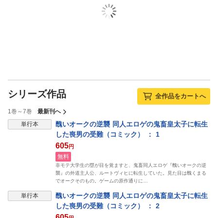
シリーズ作品
全作品をカートへ
1巻～7巻
最新刊へ
醜いオークの逆襲 同人エロゲの鬼畜皇太子に転生
単行本
した喪男の受難（コミック） ： 1
605
円
無料
非モテ大学生の塁が目を覚ますと、鬼畜同人エロゲ『醜いオークの逆
襲』の外道主人公、ルートヴィヒに転生していた。見た目は醜くまる
でオークそのもの。ゲームの原作通りに…
醜いオークの逆襲 同人エロゲの鬼畜皇太子に転生
単行本
した喪男の受難（コミック） ： 2
605
円