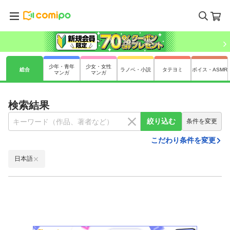
少年・青年
少女・女性
総合
ラノベ・小説
タテヨミ
ボイス・ASMR
マンガ
マンガ
検索結果
絞り込む
条件を変更
こだわり条件を変更
日本語