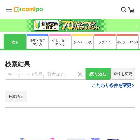
少年・青年
少女・女性
総合
ラノベ・小説
タテヨミ
ボイス・ASMR
マンガ
マンガ
検索結果
絞り込む
条件を変更
こだわり条件を変更
日本語