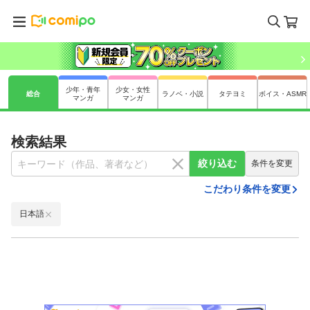
少年・青年
少女・女性
総合
ラノベ・小説
タテヨミ
ボイス・ASMR
マンガ
マンガ
検索結果
絞り込む
条件を変更
こだわり条件を変更
日本語