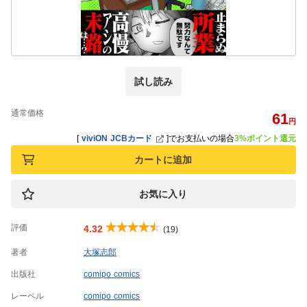
試し読み
通常価格
61
円
[
viviON JCBカード
]
でお支払いの場合
3%ポイント還元
カートに追加
お気に入り
評価
4.32
(19)
著者
大塚志郎
出版社
comipo comics
レーベル
comipo comics