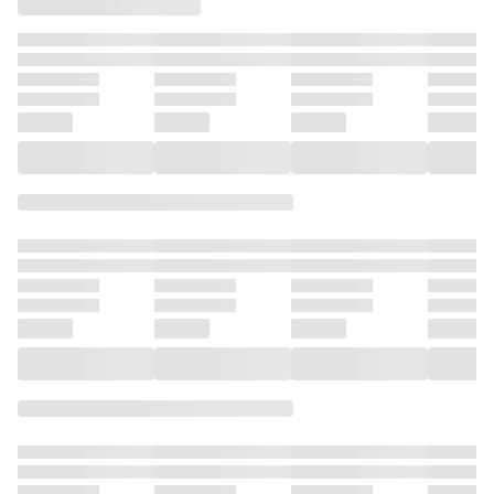
ストーリ
～【合本