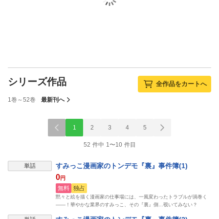
シリーズ作品
全作品をカートへ
1巻～52巻
最新刊へ
1
2
3
4
5
52 件中 1〜10 件目
すみっこ漫画家のトンデモ『裏』事件簿(1)
単話
0
円
無料
独占
黙々と絵を描く漫画家の仕事場には、一風変わったトラブルが渦巻く
――！華やかな業界のすみっこ、その『裏』側…覗いてみない？