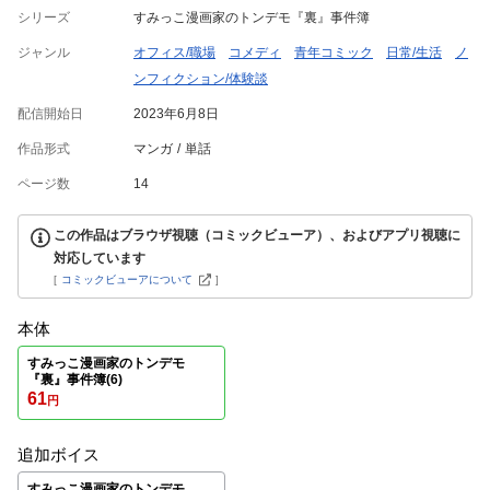
シリーズ
すみっこ漫画家のトンデモ『裏』事件簿
ジャンル
オフィス/職場
コメディ
青年コミック
日常/生活
ノ
ンフィクション/体験談
配信開始日
2023年6月8日
作品形式
マンガ
単話
ページ数
14
この作品はブラウザ視聴（コミックビューア）、およびアプリ視聴に
対応しています
[
コミックビューアについて
]
本体
すみっこ漫画家のトンデモ
『裏』事件簿(6)
61
円
追加ボイス
すみっこ漫画家のトンデモ