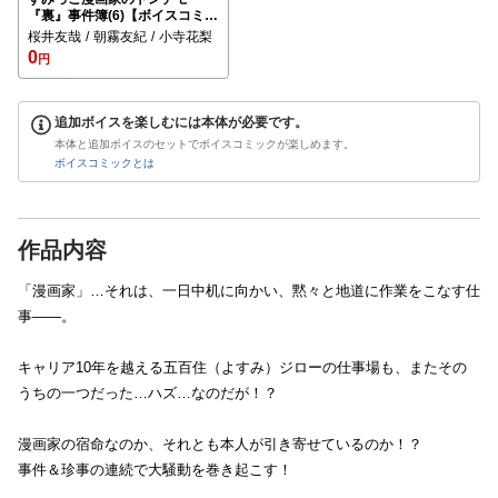
『裏』事件簿(6)【ボイスコミッ
ク】
桜井友哉
朝霧友紀
小寺花梨
0
円
追加ボイスを楽しむには本体が必要です。
本体と追加ボイスのセットでボイスコミックが楽しめます。
ボイスコミックとは
作品内容
「漫画家」…それは、一日中机に向かい、黙々と地道に作業をこなす仕
事――。
キャリア10年を越える五百住（よすみ）ジローの仕事場も、またその
うちの一つだった…ハズ…なのだが！？
漫画家の宿命なのか、それとも本人が引き寄せているのか！？
事件＆珍事の連続で大騒動を巻き起こす！