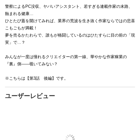
警察によるPC没収、ヤバいアシスタント、若すぎる連載作家の末路、
蝕まれる健康…
ひとたび蓋を開けてみれば、業界の荒波を生き抜く作家ならではの悲喜
こもごもが満載！
夢を売るかたわらで、誰もが格闘しているのはひたすらに目の前の「現
実」で…？
みんなが一度は憧れるクリエイターの第一線、華やかな作家稼業の
『裏』側――覗いてみない？
※こちらは【第3話 後編】です。
ユーザーレビュー