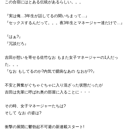
この合宿にはとある伝統があるらしい。。。
『実は俺…3年生が話してるの聞いちまって…』
『セックスするんだって。。。夜3年生とマネージャー達だけで…』
『はぁ?』
『冗談だろ』
吉田が想いを寄せる佐竹なお もまた女子マネージャーの1人だっ
た。。。
『なお もしてるのか?内気で臆病なあの なおが??』
不安と興奮がぐちゃぐちゃに入り混ざった状態だったが
吉田は先輩に呼ばれ奥の部屋に入ることに・・・
その時、女子マネージャーたちは?
そして なお の姿は?
衝撃の展開に鬱勃起不可避の新連載スタート!