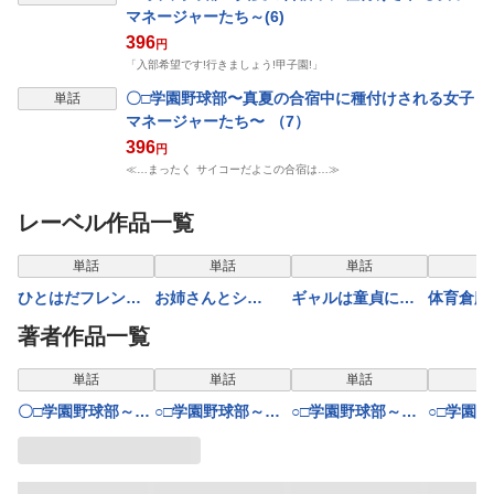
マネージャーたち～(6)
396
円
「入部希望です!行きましょう!甲子園!」
表示制限中
〇□学園野球部〜真夏の合宿中に種付けされる女子
単話
マネージャーたち〜 （7）
396
円
≪…まったく サイコーだよこの合宿は…≫
レーベル作品一覧
表示制限中
表示制限中
表示制限中
表示
単話
単話
単話
ひとはだフレンド
お姉さんとシ
ギャルは童貞に敵
体育倉庫
(9)
よ？〜えちんぽカ
わない(4)
(1)
著者作品一覧
ードでやりたい放
題〜(12)
表示制限中
表示制限中
表示制限中
表示
単話
単話
単話
〇□学園野球部～真
○□学園野球部～真
○□学園野球部～真
○□学園
夏の合宿中に種付
夏の合宿中に種付
夏の合宿中に種付
夏の合宿
けされる女子マネ
けされる女子マネ
けされる女子マネ
けされる
ージャーたち～(2)
ージャーたち～(3)
ージャーたち～(4)
ージャーた