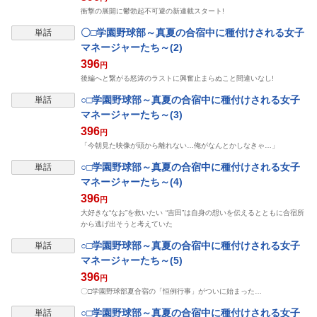
衝撃の展開に鬱勃起不可避の新連載スタート!
表示制限中
〇□学園野球部～真夏の合宿中に種付けされる女子
単話
マネージャーたち～(2)
396
円
後編へと繋がる怒涛のラストに興奮止まらぬこと間違いなし!
表示制限中
○□学園野球部～真夏の合宿中に種付けされる女子
単話
マネージャーたち～(3)
396
円
「今朝見た映像が頭から離れない…俺がなんとかしなきゃ…」
表示制限中
○□学園野球部～真夏の合宿中に種付けされる女子
単話
マネージャーたち～(4)
396
円
大好きな“なお”を救いたい “吉田”は自身の想いを伝えるとともに合宿所
から逃げ出そうと考えていた
表示制限中
○□学園野球部～真夏の合宿中に種付けされる女子
単話
マネージャーたち～(5)
396
円
〇□学園野球部夏合宿の「恒例行事」がついに始まった…
表示制限中
○□学園野球部～真夏の合宿中に種付けされる女子
単話