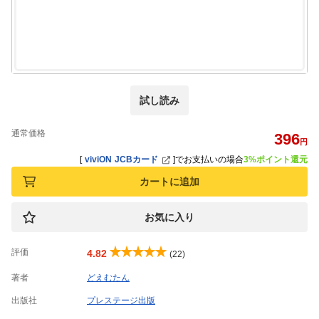
試し読み
通常価格
396
円
[
viviON JCBカード
]
でお支払いの場合
3%ポイント還元
カートに追加
お気に入り
評価
4.82
(22)
著者
どえむたん
出版社
プレステージ出版