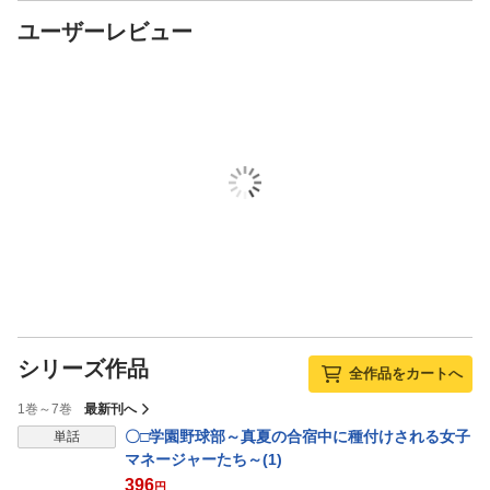
ユーザーレビュー
シリーズ作品
全作品をカートへ
1巻～7巻
最新刊へ
表示制限中
〇□学園野球部～真夏の合宿中に種付けされる女子
単話
マネージャーたち～(1)
396
円