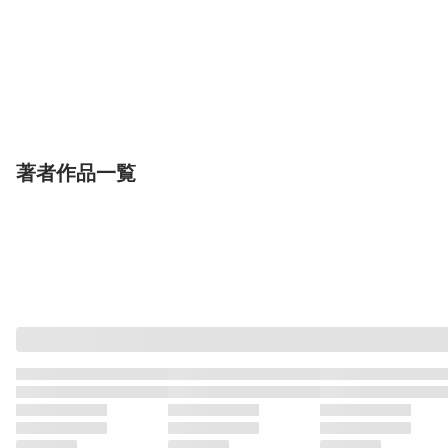
表示制限中
表示制限中
表示制限
単話
単話
単話
ひとはだフレンド(9)
お姉さんとシよ？〜え
ギャルは童貞に
ちんぽカードでやりた
い(4)
プレステージ出版
い放題〜(12)
プレステージ出版
プレステージ出版
一色緑
湊ゆう
坂本シンドバット
著者作品一覧
表示制限中
表示制限中
表示制限
単話
単話
単話
こう見えて生えてま
こう見えて生えてま
こう見えて生え
す。(1)
す。(3)
す。(16)
プレステージ出版
プレステージ出版
プレステージ出版
風雲"アライ"だいき
風雲"アライ"だいき
風雲"アライ"だい