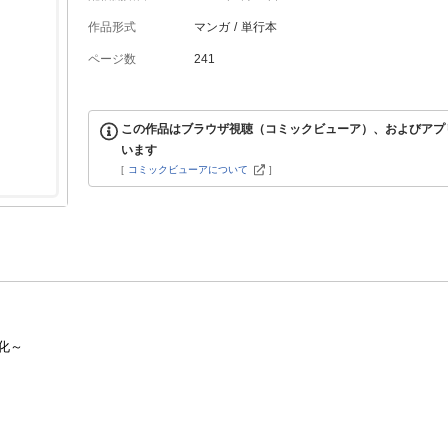
作品形式
マンガ
単行本
ページ数
241
この作品はブラウザ視聴（コミックビューア）、およびアプ
います
[
コミックビューアについて
]
本化～