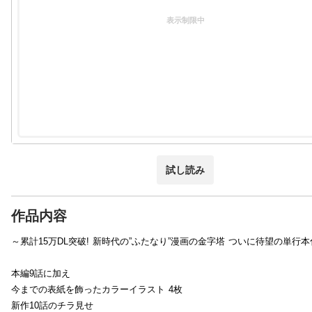
表示制限中
試し読み
作品内容
～累計15万DL突破! 新時代の”ふたなり”漫画の金字塔 ついに待望の単行
本編9話に加え
今までの表紙を飾ったカラーイラスト 4枚
新作10話のチラ見せ