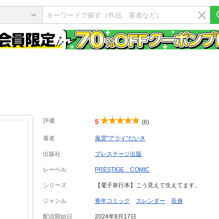
評価
5
(6)
著者
風雲"アライ"だいき
出版社
プレステージ出版
レーベル
PRESTIGE COMIC
シリーズ
【電子単行本】こう見えて生えてます。
ジャンル
青年コミック
スレンダー
長身
配信開始日
2024年8月17日