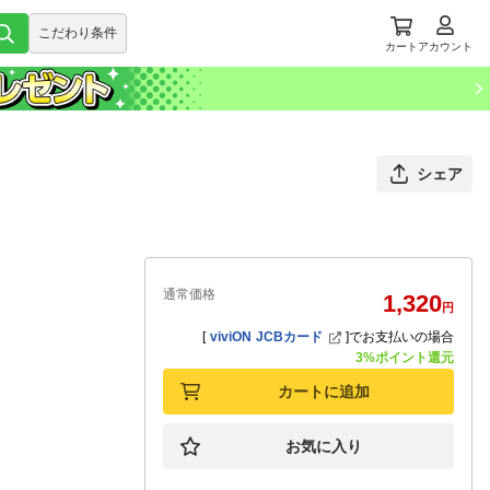
こだわり条件
カート
アカウント
シェア
通常価格
1,320
円
[
viviON JCBカード
]
でお支払いの場合
3%ポイント還元
カートに追加
お気に入り