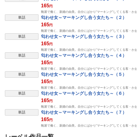
165
円
靴屋で働く、新婚の由美。自分にばかり”マーキング”してくる客・か
匂わせ女～マーキングし合う女たち～（２）
単話
165
円
靴屋で働く、新婚の由美。自分にばかり”マーキング”してくる客・か
匂わせ女～マーキングし合う女たち～（３）
単話
165
円
靴屋で働く、新婚の由美。自分にばかり”マーキング”してくる客・か
匂わせ女～マーキングし合う女たち～（４）
単話
165
円
靴屋で働く、新婚の由美。自分にばかり”マーキング”してくる客・か
匂わせ女～マーキングし合う女たち～（５）
単話
165
円
靴屋で働く、新婚の由美。自分にばかり”マーキング”してくる客・か
匂わせ女～マーキングし合う女たち～（６）
単話
165
円
靴屋で働く、新婚の由美。自分にばかり”マーキング”してくる客・か
匂わせ女～マーキングし合う女たち～（７）
単話
165
円
靴屋で働く、新婚の由美。自分にばかり”マーキング”してくる客・か
レーベル作品一覧