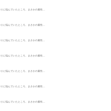
おりに悩んでいたところ、まさかの素性…
おりに悩んでいたところ、まさかの素性…
おりに悩んでいたところ、まさかの素性…
おりに悩んでいたところ、まさかの素性…
おりに悩んでいたところ、まさかの素性…
おりに悩んでいたところ、まさかの素性…
おりに悩んでいたところ、まさかの素性…