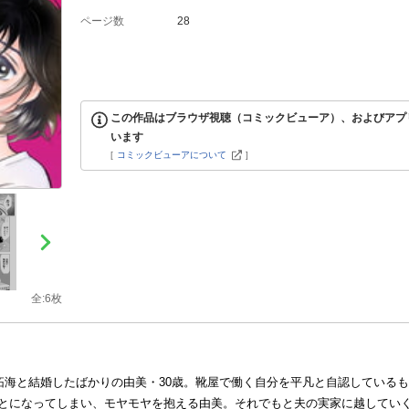
ページ数
28
この作品はブラウザ視聴（コミックビューア）、およびアプ
います
[
コミックビューアについて
]
全:6枚
拓海と結婚したばかりの由美・30歳。靴屋で働く自分を平凡と自認しているも
とになってしまい、モヤモヤを抱える由美。それでもと夫の実家に越していく