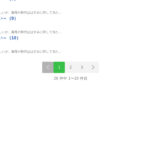
しいが、義母の秋代ははすみに対して当た…
い～（9）
しいが、義母の秋代ははすみに対して当た…
～（10）
しいが、義母の秋代ははすみに対して当た…
1
2
3
26 件中 1〜10 件目
単話
単話
単話
ん～社
新卒の美和ちゃん～社
ファザーシッター ～問
社内探偵（72
14）
内探偵外伝～（13）
題パパのしつけ承りま
DPNブックス
す～（17）
DPNブックス
DPNブックス
文京子
egumi
他
メカわんこ
かたおかみさお