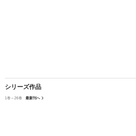
シリーズ作品
1巻～26巻
最新刊へ