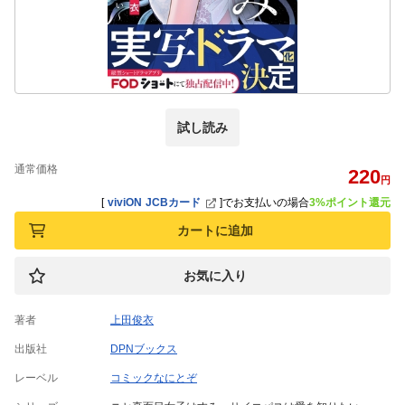
試し読み
通常価格
220
円
[
viviON JCBカード
]
でお支払いの場合
3%ポイント還元
カートに追加
お気に入り
著者
上田俊衣
出版社
DPNブックス
レーベル
コミックなにとぞ