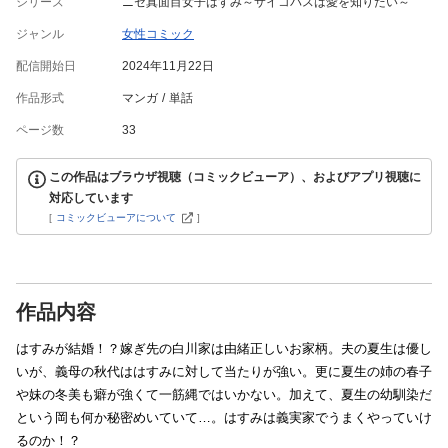
シリーズ
ニセ真面目女子はすみ～サイコパスは愛を知りたい～
ジャンル
女性コミック
配信開始日
2024年11月22日
作品形式
マンガ
単話
ページ数
33
この作品はブラウザ視聴（コミックビューア）、およびアプリ視聴に
対応しています
[
コミックビューアについて
]
作品内容
はすみが結婚！？嫁ぎ先の白川家は由緒正しいお家柄。夫の夏生は優し
いが、義母の秋代ははすみに対して当たりが強い。更に夏生の姉の春子
や妹の冬美も癖が強くて一筋縄ではいかない。加えて、夏生の幼馴染だ
という岡も何か秘密めいていて…。はすみは義実家でうまくやっていけ
るのか！？