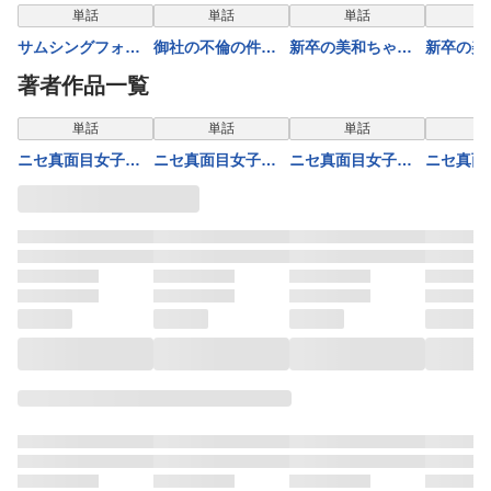
表示制限中
単話
単話
単話
サムシングフォー
御社の不倫の件～
新卒の美和ちゃん
新卒の美
ブルー～わたしの
絶対に別れさせま
～社内探偵外伝～
～社内探
著者作品一覧
しあわせは結婚？
す～（37）
（14）
（13）
～（23）
単話
単話
単話
ニセ真面目女子は
ニセ真面目女子は
ニセ真面目女子は
ニセ真面
すみ～サイコパス
すみ～サイコパス
すみ～サイコパス
すみ～サ
は愛を知りたい～
は愛を知りたい～
は愛を知りたい～
は愛を知
（1）
（2）
（3）
（4）