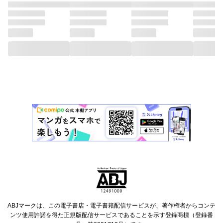
ABJマークは、この電子書店・電子書籍配信サービスが、著作権者からコンテ
ンツ使用許諾を得た正規版配信サービスであることを示す登録商標（登録番