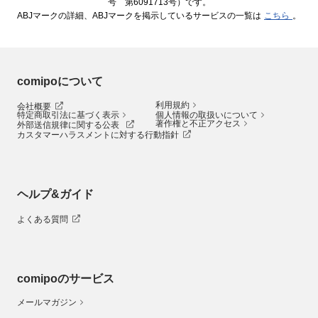
号 第6091713号）です。
ABJマークの詳細、ABJマークを掲示しているサービスの一覧は
こちら
。
comipoについて
利用規約
会社概要
特定商取引法に基づく表示
個人情報の取扱いについて
著作権と不正アクセス
外部送信規律に関する公表
カスタマーハラスメントに対する行動指針
ヘルプ&ガイド
よくある質問
comipoのサービス
メールマガジン