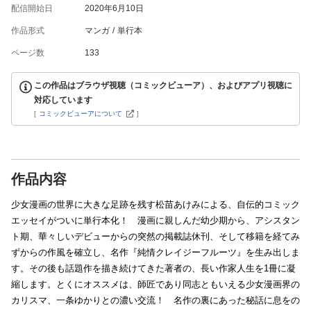
配信開始日
2020年6月10日
作品形式
マンガ
単行本
ページ数
133
この作品はブラウザ視聴（コミックビューア）、およびアプリ視聴に
対応しています
[
コミックビューアについて
]
作品内容
少女漫画の世界に大きな足跡を残す松苗あけみによる、自伝的コミック
エッセイがついに単行本化！ 漫画に親しんだ幼少期から、アシスタン
ト期、華々しいデビューからの突然の掲載誌休刊、そして移籍を経てみ
ずからの作風を確立し、名作『純情クレイジーフルーツ』を生み出しま
す。その後も話題作を描き続けてきた著者の、長い作家人生を1冊に凝
縮します。とくにオススメは、師匠であり同志ともいえる少女漫画界の
カリスマ、一条ゆかりとの濃い交流！ 名作の裏にあった秘話に息をの