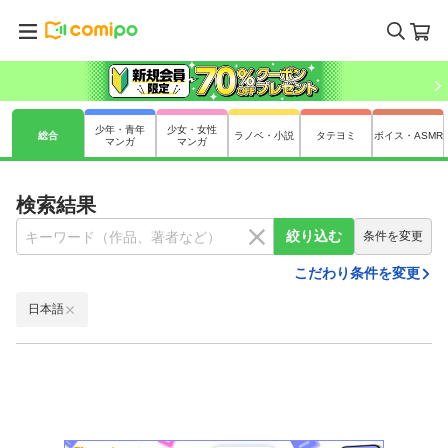
少年・青年
少女・女性
総合
ラノベ・小説
タテヨミ
ボイス・ASMR
マンガ
マンガ
検索結果
絞り込む
条件を変更
こだわり条件を変更
日本語