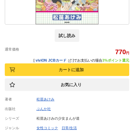
試し読み
通常価格
770
円
[
viviON JCBカード
]
でお支払いの場合
3%ポイント還元
カートに追加
お気に入り
著者
松苗あけみ
出版社
ぶんか社
シリーズ
松苗あけみの少女まんが道
ジャンル
女性コミック
日常/生活