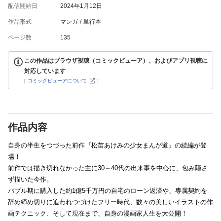
配信開始日
2024年1月12日
作品形式
マンガ
単行本
ページ数
135
この作品はブラウザ視聴（コミックビューア）、およびアプリ視聴に
対応しています
[
コミックビューアについて
]
作品内容
自身の半生をつづった前作『松苗あけみの少女まんが道』の続編が登
場！
前作では描き切れなかった主に30～40代の出来事を中心に、包み隠さ
ず描いた今作。
バブル期に購入した約1億5千万円の自宅のローン返済や、専属契約を
辞め締め切りに追われつづけたフリー時代、数々の美しいイラストの作
画テクニック、そして現在まで、自身の漫画家人生を大公開！