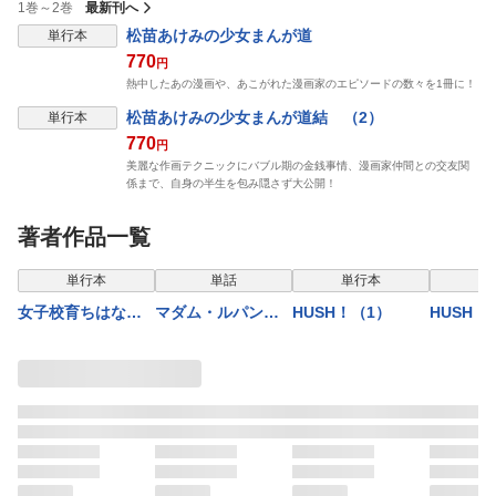
1巻～2巻
最新刊へ
松苗あけみの少女まんが道
単行本
770
円
熱中したあの漫画や、あこがれた漫画家のエピソードの数々を1冊に！
松苗あけみの少女まんが道結 （2）
単行本
770
円
美麗な作画テクニックにバブル期の金銭事情、漫画家仲間との交友関
係まで、自身の半生を包み隠さず大公開！
著者作品一覧
単行本
単話
単行本
単
女子校育ちはなお
マダム・ルパン
HUSH！（1）
HUSH！
らない
（分冊版）麗人は
ふたつの顔 【第1
話】