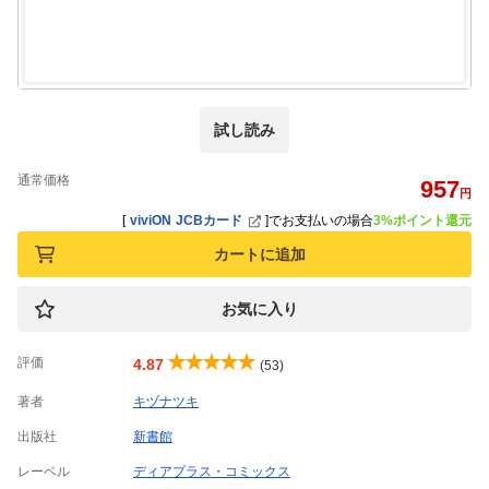
試し読み
通常価格
957
円
[
viviON JCBカード
]
でお支払いの場合
3%ポイント還元
カートに追加
お気に入り
評価
4.87
(53)
著者
キヅナツキ
出版社
新書館
レーベル
ディアプラス・コミックス