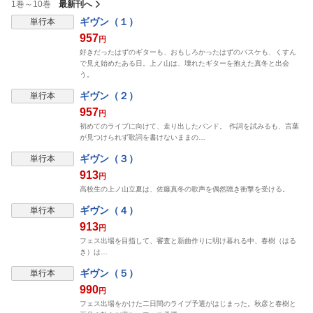
1巻～10巻
最新刊へ
表示制限中
ギヴン（１）
単行本
957
円
好きだったはずのギターも、おもしろかったはずのバスケも、くすん
で見え始めたある日。上ノ山は、壊れたギターを抱えた真冬と出会
う。
表示制限中
ギヴン（２）
単行本
957
円
初めてのライブに向けて、走り出したバンド。 作詞を試みるも、言葉
が見つけられず歌詞を書けないままの…
表示制限中
ギヴン（３）
単行本
913
円
高校生の上ノ山立夏は、佐藤真冬の歌声を偶然聴き衝撃を受ける。
表示制限中
ギヴン（４）
単行本
913
円
フェス出場を目指して、審査と新曲作りに明け暮れる中、春樹（はる
き）は…
表示制限中
ギヴン（５）
単行本
990
円
フェス出場をかけた二日間のライブ予選がはじまった。秋彦と春樹と