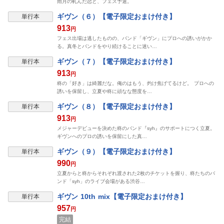
雨月の軋んだ恋と、フェス予選。
表示制限中
ギヴン（６）【電子限定おまけ付き】
単行本
913
円
フェス出場は逃したものの、バンド「ギヴン」にプロへの誘いがかか
る。真冬とバンドをやり続けることに迷い…
表示制限中
ギヴン（７）【電子限定おまけ付き】
単行本
913
円
柊の「好き」は綺麗だな。俺のはもう、灼け焦げてるけど。 プロへの
誘いを保留し、立夏や柊に頑なな態度を…
表示制限中
ギヴン（８）【電子限定おまけ付き】
単行本
913
円
メジャーデビューを決めた柊のバンド『syh』のサポートにつく立夏。
ギヴンへのプロの誘いを保留にした真…
表示制限中
ギヴン（９）【電子限定おまけ付き】
単行本
990
円
立夏からと柊からそれぞれ渡された2枚のチケットを握り、柊たちのバ
ンド「syh」のライブ会場がある渋谷…
表示制限中
ギヴン 10th mix【電子限定おまけ付き】
単行本
957
円
完結