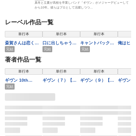
真冬と立夏が高校を卒業しバンド「ギヴン」がメジャーデビューして
から10年。彼らはプロとして活躍しつつ…
レーベル作品一覧
表示制限中
表示制限中
表示制限中
表示
単行本
単行本
単行本
単
斎賀さんは恋くん
口に出しちゃう瀬
キャントバック
俺はヒロ
を愛でたい【電子
兎口先輩【電子限
【電子限定おまけ
れません
完結
完結
完結
限定おまけ付き】
定おまけ付き】
付き】
【電子限
著者作品一覧
付き】
表示制限中
表示制限中
表示制限中
表示
単行本
単行本
単行本
単
ギヴン 10th
ギヴン（７）【電
ギヴン（９）【電
ギヴン（
mix【電子限定おま
子限定おまけ付
子限定おまけ付
子限定お
完結
け付き】
き】
き】
き】