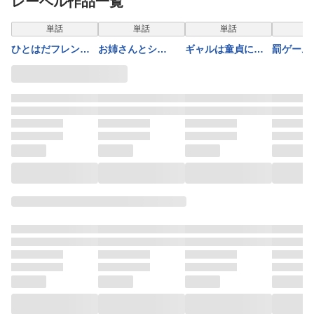
レーベル作品一覧
表示制限中
表示制限中
表示制限中
表示
単話
単話
単話
ひとはだフレンド
お姉さんとシ
ギャルは童貞に敵
罰ゲーム(
(9)
よ？〜えちんぽカ
わない(4)
ードでやりたい放
題〜(12)