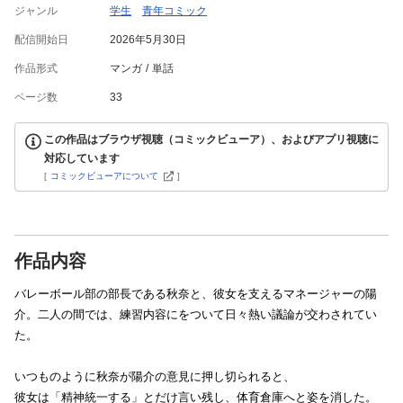
ジャンル
学生
青年コミック
配信開始日
2026年5月30日
作品形式
マンガ
単話
ページ数
33
この作品はブラウザ視聴（コミックビューア）、およびアプリ視聴に
対応しています
[
コミックビューアについて
]
作品内容
バレーボール部の部長である秋奈と、彼女を支えるマネージャーの陽
介。二人の間では、練習内容にをついて日々熱い議論が交わされてい
た。
いつものように秋奈が陽介の意見に押し切られると、
彼女は「精神統一する」とだけ言い残し、体育倉庫へと姿を消した。