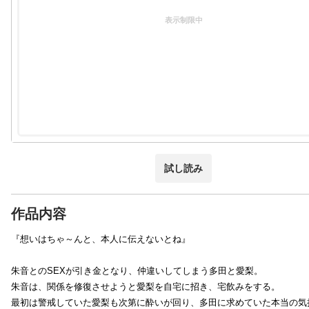
表示制限中
試し読み
作品内容
『想いはちゃ～んと、本人に伝えないとね』
朱音とのSEXが引き金となり、仲違いしてしまう多田と愛梨。
朱音は、関係を修復させようと愛梨を自宅に招き、宅飲みをする。
最初は警戒していた愛梨も次第に酔いが回り、多田に求めていた本当の気