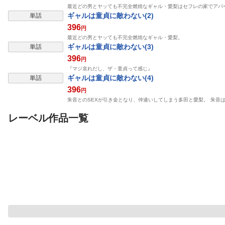
最近どの男とヤッても不完全燃焼なギャル・愛梨はセフレの家でアパ
表示制限中
ギャルは童貞に敵わない(2)
単話
396
円
最近どの男とヤッても不完全燃焼なギャル・愛梨。
表示制限中
ギャルは童貞に敵わない(3)
単話
396
円
『マジ哀れだし、ザ・童貞って感じ』
表示制限中
ギャルは童貞に敵わない(4)
単話
396
円
朱音とのSEXが引き金となり、仲違いしてしまう多田と愛梨。 朱音
レーベル作品一覧
表示制限中
表示制限中
表示制限
単話
単話
単話
ひとはだフレンド(9)
お姉さんとシよ？〜え
体育倉庫の内緒事
ちんぽカードでやりた
プレステージ出版
い放題〜(12)
プレステージ出版
プレステージ出版
一色緑
湊ゆう
頭鶏迷人