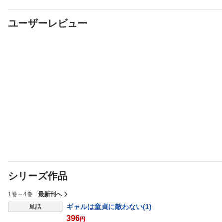
ユーザーレビュー
シリーズ作品
1巻～4巻
最新刊へ
表示制限中
ギャルは童貞に敵わない(1)
単話
396
円