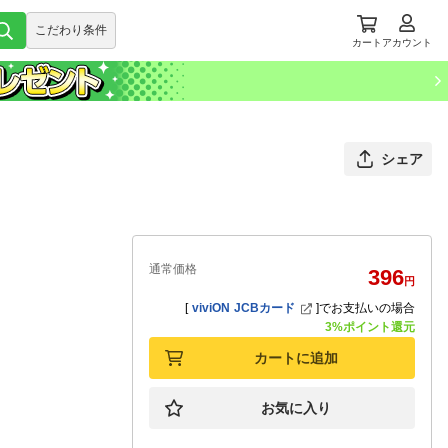
こだわり条件
カート
アカウント
シェア
通常価格
396
円
[
viviON JCBカード
]
でお支払いの場合
3%ポイント還元
カートに追加
お気に入り