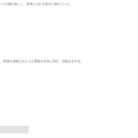
ートの鍵を無くし、部屋に入れず途方に暮れていた。
は、関係を修復させようと愛梨を自宅に招き、宅飲みをする。
中
表示制限中
表示制限中
表示制
単話
単話
単話
(1)
罰ゲーム(2)
キミとしたいだけなの
香坂美織に関わ
に！(4)
プレステージ出版
プレステージ出版
プレステージ出
クラウン
はつやすみ
てすったー