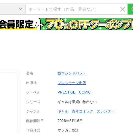
著者
坂本シンドバット
出版社
プレステージ出版
レーベル
PRESTIGE COMIC
シリーズ
ギャルは童貞に敵わない
ジャンル
ギャル
青年コミック
スレンダー
配信開始日
2026年5月16日
作品形式
マンガ
単話