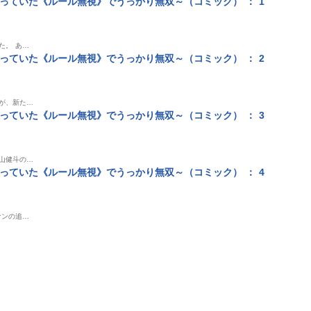
ていた《ルール無視》でうっかり無双～（コミック） ： 1
た。 あ…
ていた《ルール無視》でうっかり無双～（コミック） ： 2
が、新た…
ていた《ルール無視》でうっかり無双～（コミック） ： 3
山健斗の…
ていた《ルール無視》でうっかり無双～（コミック） ： 4
ァンの追…
限中
本
単行本
単行本
単行
おじさん
ダンジョンで戦い続け
ゲーム知識で最強に成
無能の悪童
： 10
て20年の童貞勇者、地
ったモブ兵士は、真の
残りたい～恋