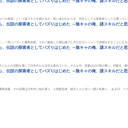
、伝説の探索者としてバズりはじめた ～陰キャの俺、謎スキルだと思っ
ルール無視》という謎スキルを授かるが、使い道がわからず、学生としても探索者としても燻ってい
、伝説の探索者としてバズりはじめた ～陰キャの俺、謎スキルだと思っ
い、一気にバズッた霧島筑紫。それに嫉妬した郷山健斗と月が丘ダンジョンで決闘をすることになる
、伝説の探索者としてバズりはじめた ～陰キャの俺、謎スキルだと思っ
月ミルとの活動を通じて日本中から注目を集めていた。そんな中、筑紫は父の死の裏に、同級生・郷
、伝説の探索者としてバズりはじめた ～陰キャの俺、謎スキルだと思っ
霧島筑紫。その活躍は日本中に知れ渡り、人気配信者・綾月ミルと共に一躍人気者に。 ある日、フ
表示制
単行本
単行本
単行
！～ス
勇者パーティーにかわ
寝取られ追放された最
異世界パパ活
ンジョ
いい子がいたので、告
強騎士団長のおっさ
（コミック） 