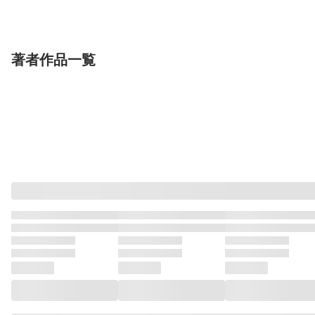
の血を引く最強のサキ
双葉社
レムを築いて王へ君臨
双葉社
ン攻略～（コミ
双葉社
真広吏希
すかいふぁーむ
白フグ
ネコミコズッキー
栗山廉士
萩鵜ア
ュバスとはじめる魔族
す～（コミック） ： 4
： 13
ニ
領開拓（コミック） ：
【電子コミック限定特
7
典付き】
著者作品一覧
単行本
単行本
単行本
世界最強の陰キャ、ダ
最底辺のおっさん冒険
世界最強の陰キ
ンジョン配信で億バズ
者。ギルドを追放され
ンジョン配信で
る 配信切り忘れのせ
双葉社
るところで今までの努
双葉社
る 配信切り忘
双葉社
SORAJIMA
どまどま
和咲福朗
どまどま
SORAJIMA
どま
いで、うっかりレベル
力が報われ、急に最強
いで、うっかり
カンストしていること
スキル《無条件勝利》
カンストしてい
がバレてしまった（コ
を得る（コミック） ：
がバレてしまっ
ミック） ： 4
4
ミック） ： 2