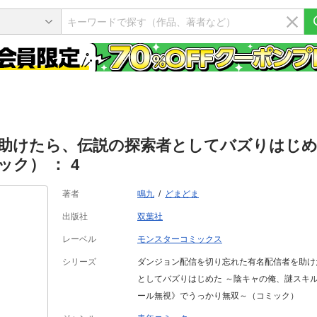
助けたら、伝説の探索者としてバズりはじめ
ク） ： 4
著者
鳴九
どまどま
出版社
双葉社
レーベル
モンスターコミックス
シリーズ
ダンジョン配信を切り忘れた有名配信者を助け
としてバズりはじめた ～陰キャの俺、謎スキ
ール無視》でうっかり無双～（コミック）