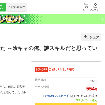
こだわり条件
カート
アカウント
シェア
た ～陰キャの俺、謎スキルだと思ってい
残り25日と1時間
30%OFF
通常価格
792
円
たら、伝説の探索者
セール特価
554
円
ルだと思っていた《ル
[
viviON JCBカード
]
でお支払いの場合
3%ポイント還元