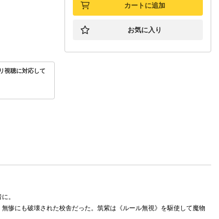
カートに追加
お気に入り
リ視聴に対応して
者に。
、無惨にも破壊された校舎だった。筑紫は《ルール無視》を駆使して魔物