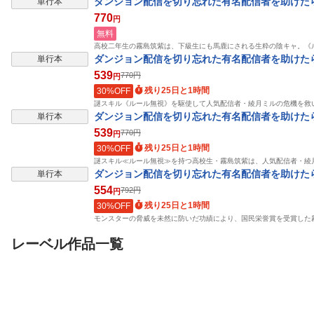
ダンジョン配信を切り忘れた有名配信者を助けたら
単行本
770
円
無料
高校二年生の霧島筑紫は、下級生にも馬鹿にされる生粋の陰キャ。《
ダンジョン配信を切り忘れた有名配信者を助けたら
単行本
539
770
円
円
残り25日と1時間
30%OFF
謎スキル《ルール無視》を駆使して人気配信者・綾月ミルの危機を救
ダンジョン配信を切り忘れた有名配信者を助けたら
単行本
539
770
円
円
残り25日と1時間
30%OFF
謎スキル≪ルール無視≫を持つ高校生・霧島筑紫は、人気配信者・綾
ダンジョン配信を切り忘れた有名配信者を助けたら
単行本
554
792
円
円
残り25日と1時間
30%OFF
モンスターの脅威を未然に防いだ功績により、国民栄誉賞を受賞した
レーベル作品一覧
表示制限中
表示制限中
単行本
単行本
単行本
サキュバステイマーの
魔窟の王～余命一か月
冒険家になろう
異世界無双 幻獣たち
の童貞、魔法少女ハー
キルボードでダ