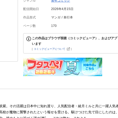
ジャンル
青年コミック
配信開始日
2026年4月15日
作品形式
マンガ
単行本
ページ数
170
この作品はブラウザ視聴（コミックビューア）、およびアプ
います
[
コミックビューアについて
]
筑紫。その活躍は日本中に知れ渡り、人気配信者・綾月ミルと共に一躍人気
高校が魔物に襲撃されたという報せを受ける。駆けつけた先で目にしたのは