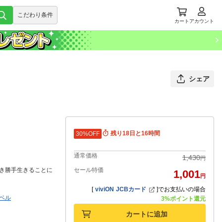
こだわり条件
カート
アカウント
シェア
残り18日と16時間
30%OFF
通常価格
1,430
円
き勝手生きることに
セール特価
1,001
円
[
viviON JCBカード
]
でお支払いの場合
ベル
3%ポイント還元
カートに追加