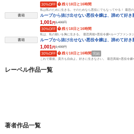
残り18日と16時間
30%OFF
私は私のために生きる。そのためなら悪役にでもなってやる！ 最恐
ループから抜け出せない悪役令嬢は、諦めて好き
書籍
1,001
1,430
円
円
残り18日と16時間
30%OFF
私は、私の願いを胸に生きる。 最恐異能×悪役令嬢×ループファンタ
ループから抜け出せない悪役令嬢は、諦めて好き
書籍
1,001
1,430
円
円
残り18日と16時間
30%OFF
完結
これで最後。貴方も自由よ。好きに生きなさい。 最恐異能×悪役令嬢
レーベル作品一覧
書籍
書籍
書籍
魔物使いの娘3 〜一角
赤い悪魔と呼ばれる傭
公女様の義腕騎
獣の祝祭〜【電子特典
兵 −死霊術士と二人の
僚、異世界でホ
付き】
ドリコム
聖女−【電子特典付き】
ドリコム
スから成り上が
ドリコム
天都ダム
しらび
ビーグル犬のぽん太
ジョ
笹木ハルカ
Enji
ンディー
著者作品一覧