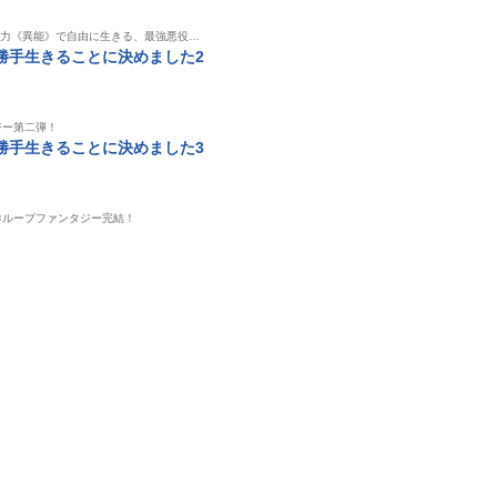
の力《異能》で自由に生きる、最強悪役…
勝手生きることに決めました2
ジー第二弾！
勝手生きることに決めました3
×ループファンタジー完結！
書籍
書籍
書籍
士 -元官
ブレイド＆バスタード6
汝、暗君を愛せよ【電
ブレイド＆バス
ームレ
-冒険者達の凱歌-
子特典付き】
灰は暖かく、
る-
ドリコム
ドリコム
暗い-
ドリコム
蝸牛くも
so-bin
本条謙太郎
toi8
蝸牛くも
ｓｏ