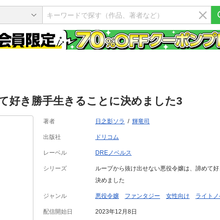
て好き勝手生きることに決めました3
著者
日之影ソラ
輝竜司
出版社
ドリコム
レーベル
DREノベルス
シリーズ
ループから抜け出せない悪役令嬢は、諦めて好
決めました
ジャンル
悪役令嬢
ファンタジー
女性向け
ライトノ
配信開始日
2023年12月8日