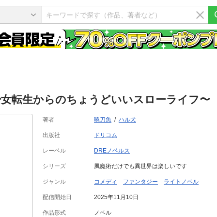
少女転生からのちょうどいいスローライフ〜
著者
暁刀魚
ハル犬
出版社
ドリコム
レーベル
DREノベルス
シリーズ
風魔術だけでも異世界は楽しいです
ジャンル
コメディ
ファンタジー
ライトノベル
配信開始日
2025年11月10日
作品形式
ノベル