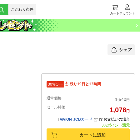
こだわり条件
カート
アカウント
シェア
残り19日と13時間
30%OFF
通常価格
1,540
円
セール特価
1,078
円
[
viviON JCBカード
]
でお支払いの場合
3%ポイント還元
カートに追加