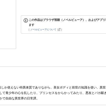
この作品はブラウザ視聴（ノベルビューア）、およびアプリ
ます
[
ノベルビューアについて
]
属性しか使えない特異体質でありながら、美女ボディと前世の知識を使い、異
して青少年の心を乱したり、プリンセスをからかってみたり、悪友とバカ騒
かで自由な異世界の日常譚。