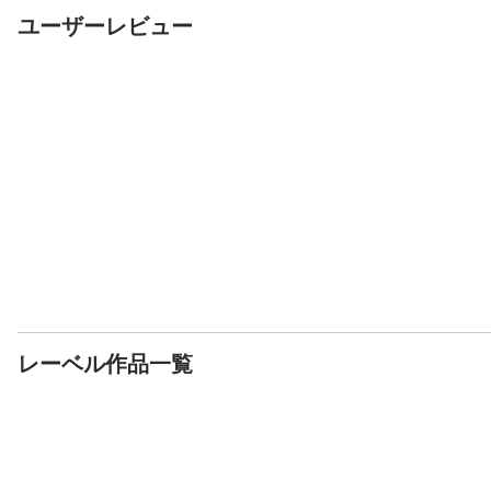
ユーザーレビュー
レーベル作品一覧
書籍
書籍
書籍
魔物使いの娘3 〜一角
赤い悪魔と呼ばれる傭
公女様の義腕騎
獣の祝祭〜【電子特典
兵 −死霊術士と二人の
僚、異世界でホ
付き】
ドリコム
聖女−【電子特典付き】
ドリコム
スから成り上が
ドリコム