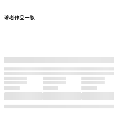
天都ダム
しらび
ビーグル犬のぽん太
ジョ
笹木ハルカ
Enji
ンディー
著者作品一覧
単行本
単行本
単行本
召喚された賢者は異世
左遷された無能王子は
召喚された賢者
界を往く 〜最強なの
実力を隠したい６ 〜
界を往く 〜最
は不要在庫のアイテム
KADOKAWA
二度転生した最強賢
KADOKAWA
は不要在庫のア
KADOKAWA
小林こー
夜州
他
茨木野
七桃りお
他
小林こー
夜州
他
でした〜 15
者、今世では楽したい
でした〜 14
ので手を抜いてたら、
王家を追放された。今
更帰ってこいと言われ
ても遅い、領民に実力
がバレて、実家に帰し
てくれないから……〜