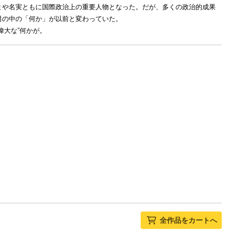
まや名実ともに国際政治上の重要人物となった。だが、多くの政治的成果
男の中の「何か」が以前と変わっていた。
偉大な”何かが。
全作品をカートへ