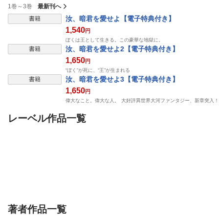
1巻～3巻
最新刊へ
汝、暗君を愛せよ【電子特典付き】
書籍
1,540
円
ぼくは王として生きる。この豪華な地獄に。
汝、暗君を愛せよ2【電子特典付き】
書籍
1,650
円
“ぼく”が死に、“王”が生まれる
汝、暗君を愛せよ3【電子特典付き】
書籍
1,650
円
偉大なこと。偉大な人。 大好評異世界大河ファンタジー、新章突入
レーベル作品一覧
書籍
書籍
書籍
魔物使いの娘3 〜一角
赤い悪魔と呼ばれる傭
公女様の義腕騎
獣の祝祭〜【電子特典
兵 −死霊術士と二人の
僚、異世界でホ
付き】
ドリコム
聖女−【電子特典付き】
ドリコム
スから成り上が
ドリコム
天都ダム
しらび
ビーグル犬のぽん太
ジョ
笹木ハルカ
Enji
ンディー
著者作品一覧