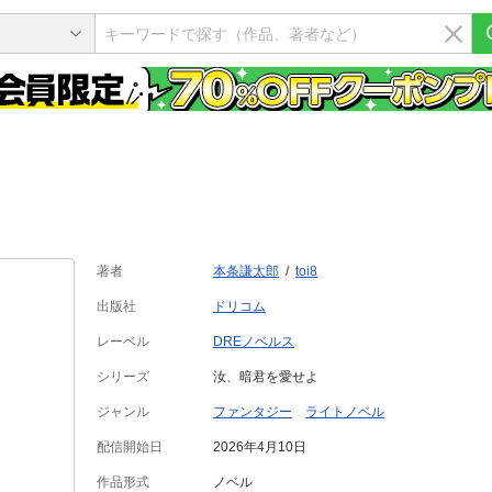
著者
本条謙太郎
toi8
出版社
ドリコム
レーベル
DREノベルス
シリーズ
汝、暗君を愛せよ
ジャンル
ファンタジー
ライトノベル
配信開始日
2026年4月10日
作品形式
ノベル