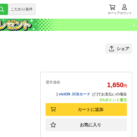
こだわり条件
カート
アカウント
シェア
通常価格
1,650
円
[
viviON JCBカード
]
でお支払いの場合
3%ポイント還元
カートに追加
お気に入り