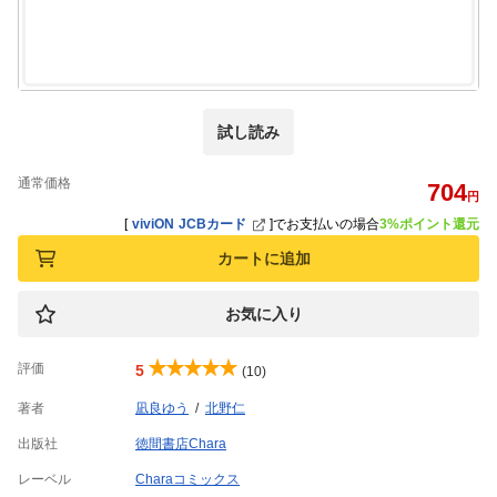
試し読み
通常価格
704
円
[
viviON JCBカード
]
でお支払いの場合
3%ポイント還元
カートに追加
お気に入り
評価
5
(10)
著者
凪良ゆう
北野仁
出版社
徳間書店Chara
レーベル
Charaコミックス