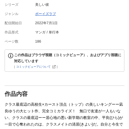
シリーズ
美しい彼
ジャンル
ボーイズラブ
配信開始日
2022年7月1日
作品形式
マンガ
単行本
ページ数
186
この作品はブラウザ視聴（コミックビューア）、およびアプリ視聴に
対応しています
[
コミックビューアについて
]
作品内容
クラス最底辺の高校生×カースト頂点（トップ）の美しいキングーー凪
良ゆうの大ヒット作、完全コミカライズ！ 無口で友達が一人もいな
い、クラスの最底辺ーー居心地の悪い新学期の教室の中、平良(ひら)が
一目で心奪われたのは、クラスメイトの清居(きよい)だ。自分と今生で