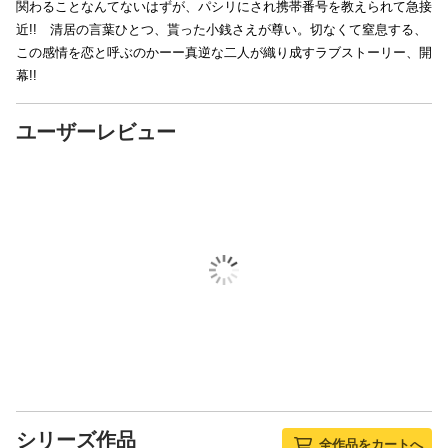
関わることなんてないはずが、パシリにされ携帯番号を教えられて急接
近!! 清居の言葉ひとつ、貰った小銭さえが尊い。切なくて窒息する、
この感情を恋と呼ぶのかーー真逆な二人が織り成すラブストーリー、開
幕!!
ユーザーレビュー
シリーズ作品
全作品をカートへ