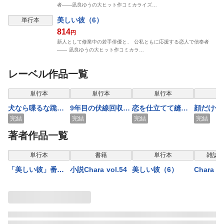
者――凪良ゆうの大ヒット作コミカライズ…
表示制限中
美しい彼（6）
単行本
814
円
新人として修業中の若手俳優と、 公私ともに応援する恋人で信奉者
―― 凪良ゆうの大ヒット作コミカラ…
レーベル作品一覧
表示制限中
表示制限中
表示制限中
表示
単行本
単行本
単行本
単
犬なら喋るな跪け
9年目の伏線回収
恋を仕立てて縫い
顔だけ俳
【SS付き電子限定
【SS付き電子限定
上げて【SS付き電
中につき
完結
完結
完結
完結
版】
版】
子限定版】
付き電子
著者作品一覧
表示制限中
表示制限中
表示制限中
表示
単行本
書籍
単行本
雑誌/
「美しい彼」番外
小説Chara vol.54
美しい彼（6）
Chara 
編集【電子限定
号
版】