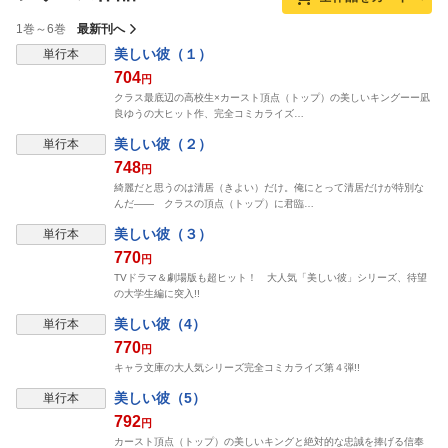
1巻～6巻
最新刊へ
表示制限中
美しい彼（１）
単行本
704
円
クラス最底辺の高校生×カースト頂点（トップ）の美しいキングーー凪
良ゆうの大ヒット作、完全コミカライズ…
表示制限中
美しい彼（２）
単行本
748
円
綺麗だと思うのは清居（きよい）だけ。俺にとって清居だけが特別な
んだ―― クラスの頂点（トップ）に君臨…
表示制限中
美しい彼（３）
単行本
770
円
TVドラマ＆劇場版も超ヒット！ 大人気「美しい彼」シリーズ、待望
の大学生編に突入!!
表示制限中
美しい彼（4）
単行本
770
円
キャラ文庫の大人気シリーズ完全コミカライズ第４弾!!
表示制限中
美しい彼（5）
単行本
792
円
カースト頂点（トップ）の美しいキングと絶対的な忠誠を捧げる信奉