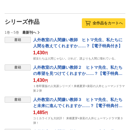
シリーズ作品
全作品をカートへ
1巻～5巻
最新刊へ
人外教室の人間嫌い教師 ヒトマ先生、私たちに
書籍
人間を教えてくれますか……？【電子特典付き】
1,430
円
彼女たちは人間じゃない。けれど、誰よりも人間に憧れている。
人外教室の人間嫌い教師２ ヒトマ先生、私たち
書籍
の希望を見つけてくれますか……？【電子特典付
き】
1,430
円
１巻即重版の人気新シリーズ！来栖夏芽×泉彩の人外ヒューマンドラマ
第２弾
人外教室の人間嫌い教師３ ヒトマ先生、私たち
書籍
と未来に進んでくれますか……？【電子特典付
き】
1,485
円
コミカライズも大好評！ 来栖夏芽×泉彩の人外ヒューマンドラマ第３
弾！