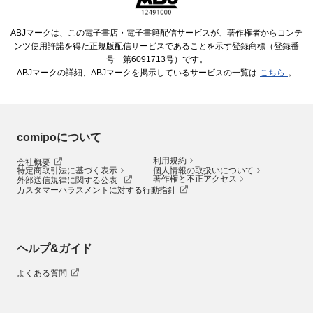
ABJマークは、この電子書店・電子書籍配信サービスが、著作権者からコンテ
ンツ使用許諾を得た正規版配信サービスであることを示す登録商標（登録番
号 第6091713号）です。
ABJマークの詳細、ABJマークを掲示しているサービスの一覧は
こちら
。
comipoについて
利用規約
会社概要
特定商取引法に基づく表示
個人情報の取扱いについて
著作権と不正アクセス
外部送信規律に関する公表
カスタマーハラスメントに対する行動指針
ヘルプ&ガイド
よくある質問