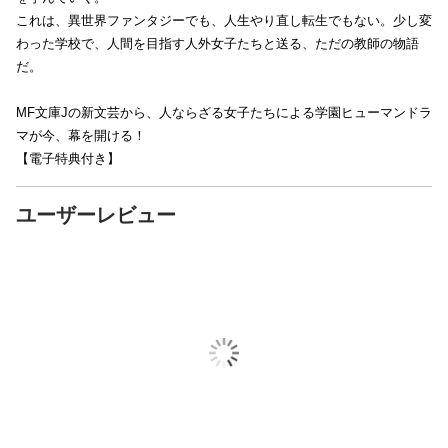
これは、異世界ファンタジーでも、人生やり直し転生でもない。少し変
わった学校で、人間を目指す人外女子たちと送る、ただの教師の物語
だ。
MF文庫Jの新文芸から、人ならざる女子たちによる学園ヒューマンドラ
マが今、幕を開ける！
【電子特典付き】
ユーザーレビュー