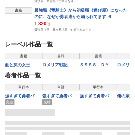
運び屋、精霊都市で希望を運ぶ！
最強職《竜騎士》から初級職《運び屋》になった
書籍
のに、なぜか勇者達から頼られてます ６
1,320
円
最強運び屋、異次元世界でも頼られまくる！
レーベル作品一覧
書籍
書籍
書籍
血と灰の女王 －
ロメリア戦記 ～
ＳＳＳＳ．ＤＹＮ
ロメリア
善悪の彼岸－
魔王を倒した後も
ＡＺＥＮＯＮ Ｃ
魔王を倒
著者作品一覧
人類やばそうだか
ＨＲＯＮＩＣＬＥ
人類やば
ら軍隊組織した～
ら軍隊組
表示
単行本
単話
単行本
単
５
６
強すぎて勇者パー
強すぎて勇者パー
強すぎて勇者パー
俺の家が
ティーを卒業した
ティーを卒業した
ティーを卒業した
ットだっ
完結
完結
最強剣士、魔法学
最強剣士、魔法学
最強剣士、魔法学
んでいる
園でも愛される 11
園でも愛される
園でも愛される 10
界最強～ 
【単話】 80