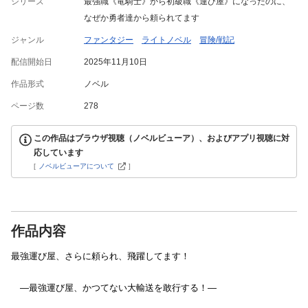
シリーズ
最強職《竜騎士》から初級職《運び屋》になったのに、
なぜか勇者達から頼られてます
ジャンル
ファンタジー
ライトノベル
冒険/戦記
配信開始日
2025年11月10日
作品形式
ノベル
ページ数
278
この作品はブラウザ視聴（ノベルビューア）、およびアプリ視聴に対
応しています
[
ノベルビューアについて
]
作品内容
最強運び屋、さらに頼られ、飛躍してます！
―最強運び屋、かつてない大輸送を敢行する！―