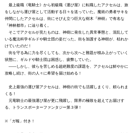
最上級職《竜騎士》から初級職《運び屋》に転職したアクセルは、旅
をしながら運び屋として活動する日々を送っていた。魔術の勇者サキを
仲間にしたアクセルは、街にそびえ立つ巨大な樹木『神樹』で有名な
『神林都市』に辿り着く。
そこでアクセルが見たものは、神樹に発生した異常事態と、混乱して
いる魔法科学ギルドや騎士団の姿だった。街を加護する神樹が、枯れか
けていたのだ！
街を守る為に力を尽くしても、次から次へと難題が積み上がっていく
状態に、ギルドや騎士団は困惑し、疲弊していた。
――しかし、彼らを苦しめる超絶難度の課題を、アクセルは鮮やかに
攻略し続け、街の人々に希望を届け始める！
史上最強の運び屋アクセルは、神樹の街でも活躍しまくり、頼られま
くる！
元竜騎士の最強運び屋が更に飛躍し、限界の極致を超えてお届けす
る、トランスポーターファンタジー第３弾！
※「ガ報」付き！