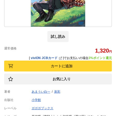
試し読み
通常価格
1,320
円
[
viviON JCBカード
]
でお支払いの場合
3%ポイント還元
カートに追加
お気に入り
著者
あまうい白一
泉彩
出版社
小学館
レーベル
ガガガブックス