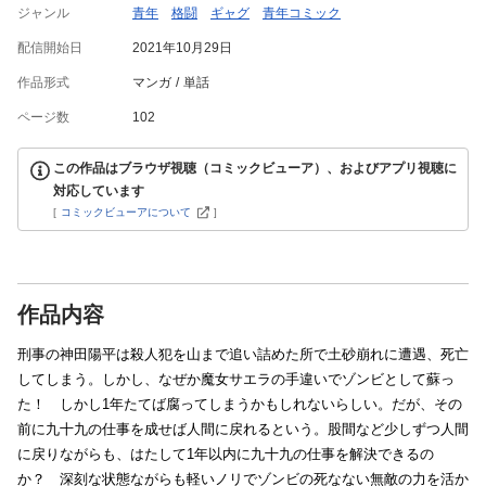
ジャンル
青年
格闘
ギャグ
青年コミック
配信開始日
2021年10月29日
作品形式
マンガ
単話
ページ数
102
この作品はブラウザ視聴（コミックビューア）、およびアプリ視聴に
対応しています
[
コミックビューアについて
]
作品内容
刑事の神田陽平は殺人犯を山まで追い詰めた所で土砂崩れに遭遇、死亡
してしまう。しかし、なぜか魔女サエラの手違いでゾンビとして蘇っ
た！ しかし1年たてば腐ってしまうかもしれないらしい。だが、その
前に九十九の仕事を成せば人間に戻れるという。股間など少しずつ人間
に戻りながらも、はたして1年以内に九十九の仕事を解決できるの
か？ 深刻な状態ながらも軽いノリでゾンビの死なない無敵の力を活か