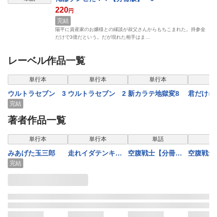
220
円
完結
陽平に資産家のお嬢様との縁談が叔父さんからもちこまれた。持参金
だけで3億だという。だが現れた相手はま…
レーベル作品一覧
表示制限中
表示
単行本
単行本
単行本
単
ウルトラセブン 3
ウルトラセブン 2
新カラテ地獄変8
君だけに
完結
著者作品一覧
表示制限中
表示制限中
表示制限中
表示
単行本
単行本
単話
みあげた玉三郎
走れイダテンキン
空腹戦士【分冊
空腹戦士
グ【分冊版】 2
版】 1
版】 2
完結