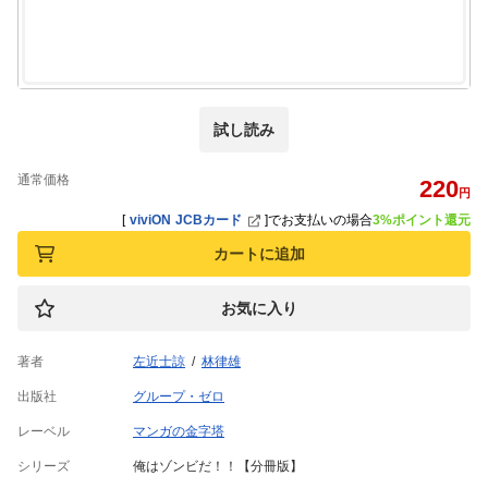
試し読み
通常価格
220
円
[
viviON JCBカード
]
でお支払いの場合
3%ポイント還元
カートに追加
お気に入り
著者
左近士諒
林律雄
出版社
グループ・ゼロ
レーベル
マンガの金字塔
シリーズ
俺はゾンビだ！！【分冊版】