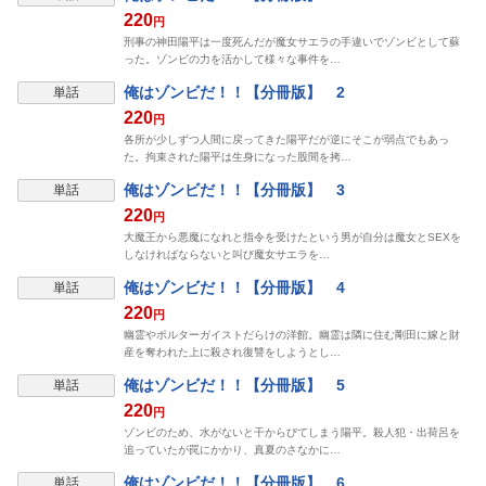
220
円
刑事の神田陽平は一度死んだが魔女サエラの手違いでゾンビとして蘇
った。ゾンビの力を活かして様々な事件を…
表示制限中
俺はゾンビだ！！【分冊版】 2
単話
220
円
各所が少しずつ人間に戻ってきた陽平だが逆にそこが弱点でもあっ
た。拘束された陽平は生身になった股間を拷…
表示制限中
俺はゾンビだ！！【分冊版】 3
単話
220
円
大魔王から悪魔になれと指令を受けたという男が自分は魔女とSEXを
しなければならないと叫び魔女サエラを…
表示制限中
俺はゾンビだ！！【分冊版】 4
単話
220
円
幽霊やポルターガイストだらけの洋館。幽霊は隣に住む剛田に嫁と財
産を奪われた上に殺され復讐をしようとし…
表示制限中
俺はゾンビだ！！【分冊版】 5
単話
220
円
ゾンビのため、水がないと干からびてしまう陽平。殺人犯・出荷呂を
追っていたが罠にかかり、真夏のさなかに…
表示制限中
俺はゾンビだ！！【分冊版】 6
単話