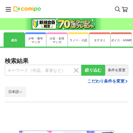
少年・青年
少女・女性
総合
ラノベ・小説
タテヨミ
ボイス・ASMR
マンガ
マンガ
検索結果
絞り込む
条件を変更
こだわり条件を変更
日本語