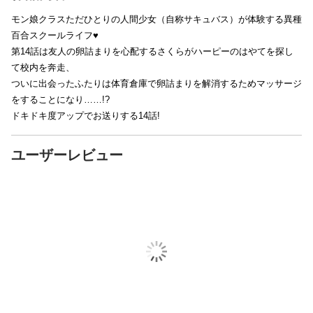
モン娘クラスただひとりの人間少女（自称サキュバス）が体験する異種
百合スクールライフ♥
第14話は友人の卵詰まりを心配するさくらがハーピーのはやてを探し
て校内を奔走、
ついに出会ったふたりは体育倉庫で卵詰まりを解消するためマッサージ
をすることになり……!?
ドキドキ度アップでお送りする14話!
ユーザーレビュー