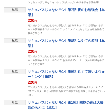
ンとちょっぴりＨなスキンシップがいっぱいのドキドキ学園生活!
表示制限中
サキュバスじゃないモン! 第7話 夜のお勉強会【単
単話
話】
220
円
モン娘クラスただひとりの人間少女（自称サキュバス）が体験するド
キドキ異種百合スクールライフ クラスメイトたちとのお泊り勉強会で
触手が襲う!?
表示制限中
サキュバスじゃないモン! 第8話 はやての産卵【単
単話
話】
220
円
モン娘クラスただひとりの人間少女（自称サキュバス）が体験するド
キドキ異種百合スクールライフ お泊り会でハーピー少女の産卵を手伝
うことになり!?
表示制限中
サキュバスじゃないモン! 第9話 近くて遠いよウォ
単話
ーキング【単話】
220
円
モン娘クラスただひとりの人間少女が体験する異種百合スクールライ
フ! モンスター娘と人間生徒合同での強歩大会は危険とドキドキがいっ
ぱい
表示制限中
サキュバスじゃないモン! 第10話 蜘蛛の糸は大掃
単話
除のあとに【単話】