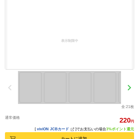
表示制限中
全:21枚
通常価格
220
円
[
viviON JCBカード
]
でお支払いの場合
3%ポイント還元
カートに追加