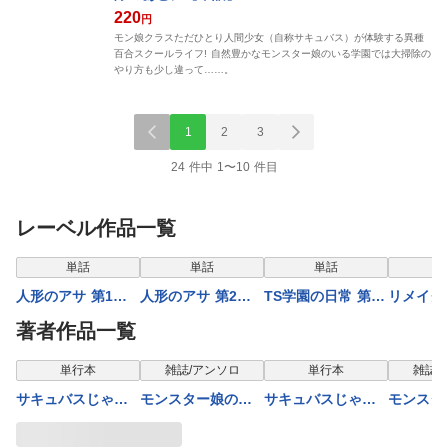
220
円
モン娘クラスただひとり人間少女（自称サキュバス）が体験する異種
百合スクールライフ! 自然豊かなモンスター娘のいる学園では大掃除の
やり方も少し違って……。
1
2
3
24 件中 1〜10 件目
レーベル作品一覧
表示制限中
表示制限中
表示制限中
表示
単話
単話
単話
人形のアサ 第1話
人形のアサ 第2話
TS学園の日常 第1
リメイク
【単話】
【単話】
話 幼馴染はハイブ
3話 痛み
著者作品一覧
リッド【単話】
【単話】
表示制限中
表示制限中
表示制限中
表示
単行本
雑誌/アンソロ
単行本
雑誌/
サキュバスじゃな
モンスター娘のい
サキュバスじゃな
モンスタ
いモン! 第1巻
る日常 ４コマア
いモン! 第2巻
る日常 
ンソロジー（２）
ンソロジ