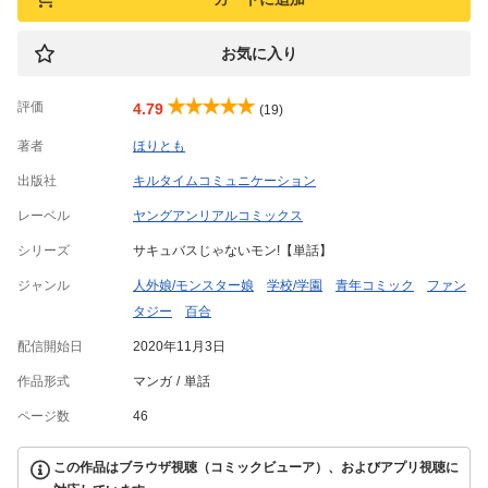
お気に入り
評価
4.79
(19)
著者
ほりとも
出版社
キルタイムコミュニケーション
レーベル
ヤングアンリアルコミックス
シリーズ
サキュバスじゃないモン!【単話】
ジャンル
人外娘/モンスター娘
学校/学園
青年コミック
ファン
タジー
百合
配信開始日
2020年11月3日
作品形式
マンガ
単話
ページ数
46
この作品はブラウザ視聴（コミックビューア）、およびアプリ視聴に