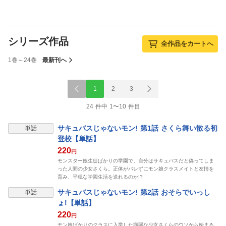
シリーズ作品
全作品をカートへ
1巻～24巻
最新刊へ
1
2
3
24 件中 1〜10 件目
表示制限中
サキュバスじゃないモン! 第1話 さくら舞い散る初
単話
登校【単話】
220
円
モンスター娘生徒ばかりの学園で、自分はサキュバスだと偽ってしま
った人間の少女さくら。正体がバレずにモン娘クラスメイトと友情を
育み、平穏な学園生活を送れるのか!?
表示制限中
サキュバスじゃないモン! 第2話 おそらでいっし
単話
ょ!【単話】
220
円
モン娘ばかりのクラスに入学した病弱な少女さくらのウソから始まる