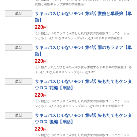
友情と種族ギャップ満載の学園生活!
表示制限中
サキュバスじゃないモン! 第3話 微熱と単眼娘【単
単話
話】
220
円
モン娘ばかりのクラスに入学した気弱少女の異種族コミュニケーショ
ンとちょっぴりHなスキンシップがいっぱいのドキドキ学園生活!
表示制限中
サキュバスじゃないモン! 第4話 雨のちラミア【単
単話
話】
220
円
モン娘クラスただひとりの人間少女が体験するドキドキの学園生活! ち
ょっぴりHな人外スキンシップもいっぱい!?
表示制限中
サキュバスじゃないモン! 第5話 矢もたてもケンタ
単話
ウロス 前編【単話】
220
円
モン娘ばかりのクラスに入学した気弱少女の異種族コミュニケーショ
ンとちょっぴりＨなスキンシップがいっぱいのドキドキ学園生活!
表示制限中
サキュバスじゃないモン! 第6話 矢もたてもケンタ
単話
ウロス 後編【単話】
220
円
モン娘ばかりのクラスに入学した気弱少女の異種族コミュニケーショ