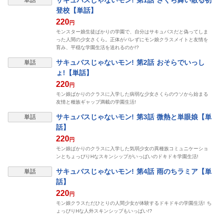
サキュバスじゃないモン! 第1話 さくら舞い散る初
単話
登校【単話】
220
円
モンスター娘生徒ばかりの学園で、自分はサキュバスだと偽ってしま
った人間の少女さくら。正体がバレずにモン娘クラスメイトと友情を
育み、平穏な学園生活を送れるのか!?
表示制限中
サキュバスじゃないモン! 第2話 おそらでいっし
単話
ょ!【単話】
220
円
モン娘ばかりのクラスに入学した病弱な少女さくらのウソから始まる
友情と種族ギャップ満載の学園生活!
表示制限中
サキュバスじゃないモン! 第3話 微熱と単眼娘【単
単話
話】
220
円
モン娘ばかりのクラスに入学した気弱少女の異種族コミュニケーショ
ンとちょっぴりHなスキンシップがいっぱいのドキドキ学園生活!
表示制限中
サキュバスじゃないモン! 第4話 雨のちラミア【単
単話
話】
220
円
モン娘クラスただひとりの人間少女が体験するドキドキの学園生活! ち
ょっぴりHな人外スキンシップもいっぱい!?