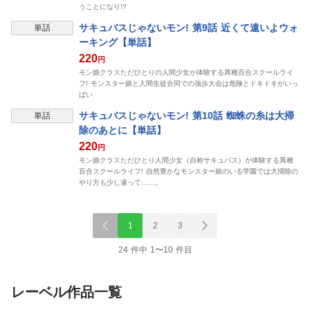
うことになり!?
表示制限中
サキュバスじゃないモン! 第9話 近くて遠いよウォ
単話
ーキング【単話】
220
円
モン娘クラスただひとりの人間少女が体験する異種百合スクールライ
フ! モンスター娘と人間生徒合同での強歩大会は危険とドキドキがいっ
ぱい
表示制限中
サキュバスじゃないモン! 第10話 蜘蛛の糸は大掃
単話
除のあとに【単話】
220
円
モン娘クラスただひとり人間少女（自称サキュバス）が体験する異種
百合スクールライフ! 自然豊かなモンスター娘のいる学園では大掃除の
やり方も少し違って……。
1
2
3
24 件中 1〜10 件目
レーベル作品一覧