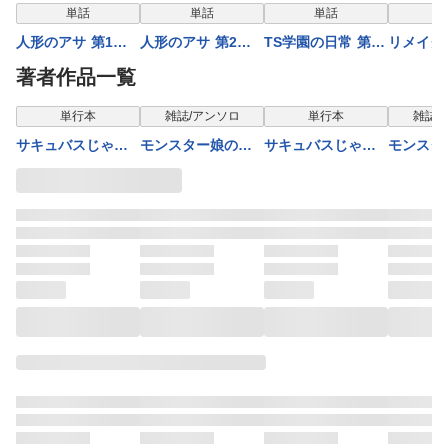
表示制限中
表示制限中
表示制限中
表示
単話
単話
単話
人形のアサ 第1話
人形のアサ 第2話
TS学園の日常 第1
リメイク
【単話】
【単話】
話 幼馴染はハイブ
3話 痛み
著者作品一覧
リッド【単話】
【単話】
表示制限中
表示制限中
表示制限中
表示
単行本
雑誌/アンソロ
単行本
雑誌/
サキュバスじゃな
モンスター娘のい
サキュバスじゃな
モンスタ
いモン! 第1巻
る日常 ４コマア
いモン! 第2巻
る日常 
ンソロジー（２）
ンソロジ