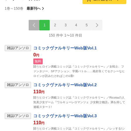
1巻～150巻
最新刊へ
1
2
3
4
5
150 件中 1〜10 件目
表示制限中
コミックヴァルキリーWeb版Vol.1
雑誌/アンソロ
0
円
無料
闘うヒロイン満載コミック誌『コミックヴァルキリー』／女戦士、フ
ァンタジー、SFアクション、学園バトル……格好良くてセクシーなヒ
ロインが読みたければこの1冊!
表示制限中
コミックヴァルキリーWeb版Vol.2
雑誌/アンソロ
110
円
闘うヒロイン満載コミック誌『コミックヴァルキリー』／Ricottaの人
気美少女ゲーム『ワルキューレロマンツェ 少女騎士物語』満を持して
連載スタート!
表示制限中
コミックヴァルキリーWeb版Vol.3
雑誌/アンソロ
110
円
闘うヒロイン満載コミック誌『コミックヴァルキリー』／レッする!シ