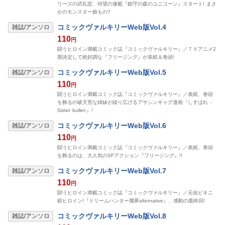
リーズの武礼堂、待望の連載『鎮守の森のユニコーン』スタート! まさ
かのモンスター娘もの?
表示制限中
コミックヴァルキリーWeb版Vol.4
雑誌/アンソロ
110
円
闘うヒロイン満載コミック誌『コミックヴァルキリー』／ＴＶアニメ2
期決定して絶好調な『フリージング』が表紙＆巻頭!
表示制限中
コミックヴァルキリーWeb版Vol.5
雑誌/アンソロ
110
円
闘うヒロイン満載コミック誌『コミックヴァルキリー』／表紙、巻頭
を飾るの破天荒な姉妹が繰り広げるアサシンギャグ漫画『しすばれ -
Sister bullet-』!
表示制限中
コミックヴァルキリーWeb版Vol.6
雑誌/アンソロ
110
円
闘うヒロイン満載コミック誌『コミックヴァルキリー』／表紙、巻頭
を飾るのは、大人気のSFアクション『フリージング』!!
表示制限中
コミックヴァルキリーWeb版Vol.7
雑誌/アンソロ
110
円
闘うヒロイン満載コミック誌『コミックヴァルキリー』／元祖ビキニ
鎧ヒロイン!『ドリームハンター麗夢alternative』、感動の最終回!
表示制限中
コミックヴァルキリーWeb版Vol.8
雑誌/アンソロ