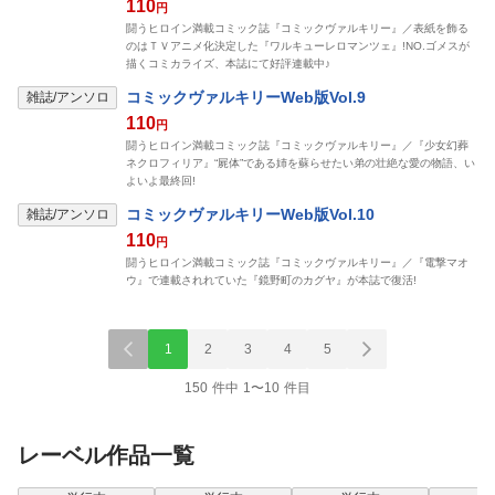
110
円
闘うヒロイン満載コミック誌『コミックヴァルキリー』／表紙を飾る
のはＴＶアニメ化決定した『ワルキューレロマンツェ』!NO.ゴメスが
描くコミカライズ、本誌にて好評連載中♪
表示制限中
コミックヴァルキリーWeb版Vol.9
雑誌/アンソロ
110
円
闘うヒロイン満載コミック誌『コミックヴァルキリー』／『少女幻葬
ネクロフィリア』“屍体”である姉を蘇らせたい弟の壮絶な愛の物語、い
よいよ最終回!
表示制限中
コミックヴァルキリーWeb版Vol.10
雑誌/アンソロ
110
円
闘うヒロイン満載コミック誌『コミックヴァルキリー』／『電撃マオ
ウ』で連載されれていた『鏡野町のカグヤ』が本誌で復活!
1
2
3
4
5
150 件中 1〜10 件目
レーベル作品一覧