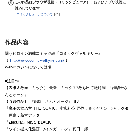
この作品はブラウザ視聴（コミックビューア）、およびアプリ視聴に
対応しています
[
コミックビューアについて
]
作品内容
闘うヒロイン満載コミック誌『コミックヴァルキリー』
（
http://www.comic-valkyrie.com/
)
Webマガジンになって登場!
■注目作
【表紙＆巻頭コミック】 最新コミックス2巻も出て絶好調! 『姫騎士さ
んとオーク』
【収録作品】 『姫騎士さんとオーク』BLZ
『魔王の始め方 THE COMIC』小宮利公 原作：笑うヤカン キャラクタ
ー原案：新堂アラタ
『Ziggurat』MISS BLACK
『ワイン擬人化漫画 ワインガールズ』真田一輝