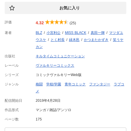
お気に入り
評価
4.32
(25)
著者
BLZ
小宮利公
MISS BLACK
真田一輝
マツダユ
ウスケ
とく村長
緑木邑
かつまたかずき
笑うヤ
カン
出版社
キルタイムコミュニケーション
レーベル
ヴァルキリーコミックス
シリーズ
コミックヴァルキリーWeb版
ジャンル
格闘
学校/学園
青年コミック
ファンタジー
ラブコ
メ
配信開始日
2019年4月28日
作品形式
マンガ
雑誌/アンソロ
ページ数
175