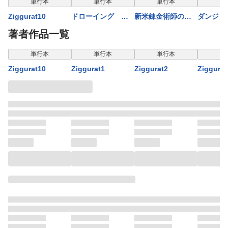
単行本
単行本
単行本
単
Ziggurat10
ドローイング 最
新米錬金術師の店
ダンジョ
強漫画家はお絵描
舗経営9
の元勇者
著者作品一覧
きスキルで異世界
COMIC8
無双する！19
単行本
単行本
単行本
単
Ziggurat10
Ziggurat1
Ziggurat2
Ziggurat