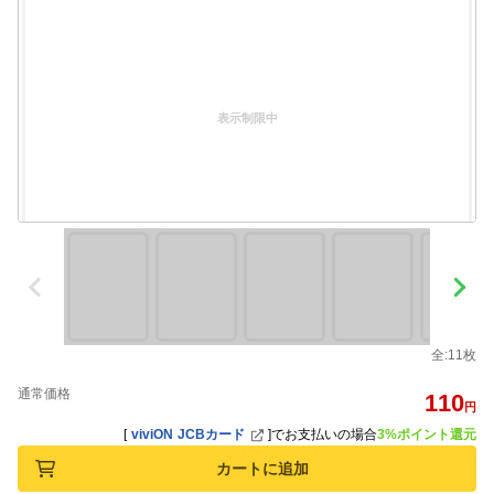
表示制限中
全:11枚
通常価格
110
円
[
viviON JCBカード
]
でお支払いの場合
3%ポイント還元
カートに追加