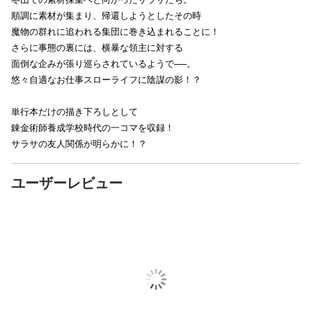
順調に素材が集まり、帰還しようとしたその時
魔物の群れに追われる集団に巻き込まれることに！
さらに事態の裏には、横暴な領主に対する
面倒な企みが張り巡らされているようで──。
悠々自適なお仕事スローライフに陰謀の影！？
単行本だけの描き下ろしとして
錬金術師養成学校時代の一コマを収録！
サラサの友人関係が明らかに！？
ユーザーレビュー