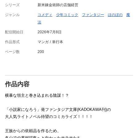
シリーズ
新米錬金術師の店舗経営
ジャンル
コメディ
少年コミック
ファンタジー
ほのぼの
魔
法
配信開始日
2026年7月8日
作品形式
マンガ
単行本
ページ数
200
作品内容
横暴な領主と巻き込まれる陰謀！？
「小説家になろう」発ファンタジア文庫(KADOKAWA刊)の
大人気ライトノベル待望のコミカライズ！！！！
王族からの依頼品を作るため、
冬山での素材採集へと向かったサラサたち。