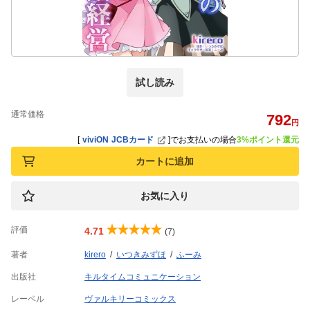
試し読み
通常価格
792
円
[
viviON JCBカード
]
でお支払いの場合
3%ポイント還元
カートに追加
お気に入り
評価
4.71
(7)
著者
kirero
いつきみずほ
ふーみ
出版社
キルタイムコミュニケーション
レーベル
ヴァルキリーコミックス