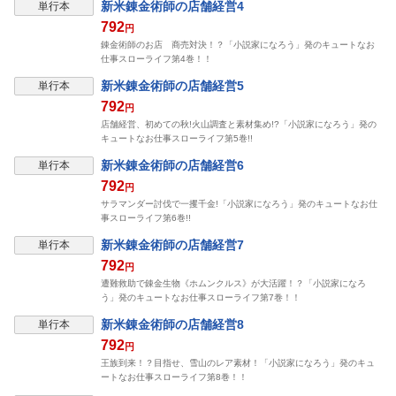
新米錬金術師の店舗経営4
単行本
792
円
錬金術師のお店 商売対決！？「小説家になろう」発のキュートなお
仕事スローライフ第4巻！！
新米錬金術師の店舗経営5
単行本
792
円
店舗経営、初めての秋!火山調査と素材集め!?「小説家になろう」発の
キュートなお仕事スローライフ第5巻!!
新米錬金術師の店舗経営6
単行本
792
円
サラマンダー討伐で一攫千金!「小説家になろう」発のキュートなお仕
事スローライフ第6巻!!
新米錬金術師の店舗経営7
単行本
792
円
遭難救助で錬金生物《ホムンクルス》が大活躍！？「小説家になろ
う」発のキュートなお仕事スローライフ第7巻！！
新米錬金術師の店舗経営8
単行本
792
円
王族到来！？目指せ、雪山のレア素材！「小説家になろう」発のキュ
ートなお仕事スローライフ第8巻！！