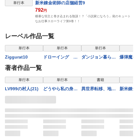
新米錬金術師の店舗経営9
単行本
792
円
横暴な領主と巻き込まれる陰謀！？「小説家になろう」発のキュート
なお仕事スローライフ第9巻！！
レーベル作品一覧
単行本
単行本
単行本
単
Ziggurat10
ドローイング 最
ダンジョン暮らし
爆弾魔な
強漫画家はお絵描
の元勇者 THE
時召喚さ
著者作品一覧
きスキルで異世界
COMIC8
チート共
無双する！19
から消し
単行本
単行本
書籍
単
LV999の村人(21)
どうやら私の身体
異世界転移、地雷
新米錬金
は完全無敵のよう
付き。14
舗経営8
ですね １３