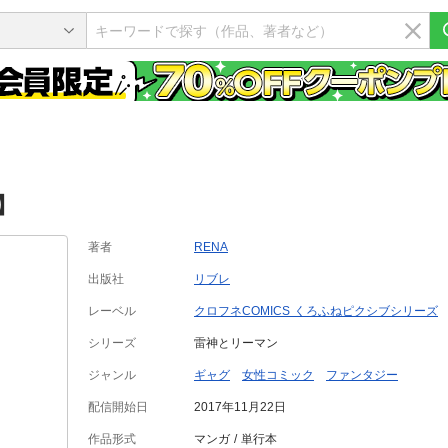
】
著者
RENA
出版社
リブレ
レーベル
クロフネCOMICS くろふねピクシブシリーズ
シリーズ
雷神とリーマン
ジャンル
ギャグ
女性コミック
ファンタジー
配信開始日
2017年11月22日
作品形式
マンガ
単行本