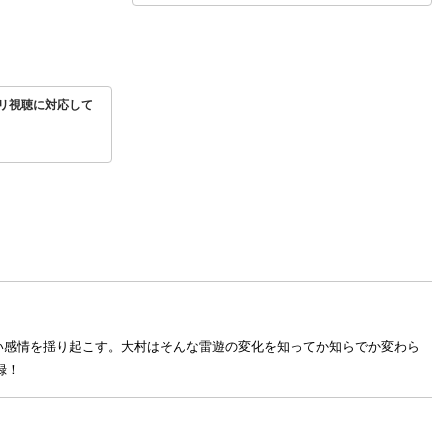
リ視聴に対応して
い感情を揺り起こす。大村はそんな雷遊の変化を知ってか知らでか変わら
録！