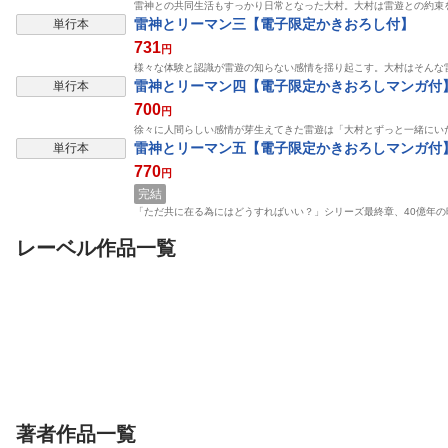
雷神との共同生活もすっかり日常となった大村。大村は雷遊との約束
雷神とリーマン三【電子限定かきおろし付】
単行本
731
円
様々な体験と認識が雷遊の知らない感情を揺り起こす。大村はそんな
雷神とリーマン四【電子限定かきおろしマンガ付
単行本
700
円
徐々に人間らしい感情が芽生えてきた雷遊は「大村とずっと一緒にい
雷神とリーマン五【電子限定かきおろしマンガ付
単行本
770
円
完結
「ただ共に在る為にはどうすればいい？」シリーズ最終章、40億年
レーベル作品一覧
表示制限中
表示制限中
単行本
単行本
単行本
福引で当たったので異
死にたくないので英雄
公爵家は義兄が
世界に移住し、恋をし
様を育てる事にします
いい 〜ポンコ
ました（2）【電子限定
リブレ
2【電子限定かきおろし
リブレ
悪女計画〜 3
リブレ
日野晶
花柄
ホームラン・拳
ヨモギノ
九重ヤエ
雪兎ざ
かきおろし付】
付】
定かきおろし付
完結
著者作品一覧