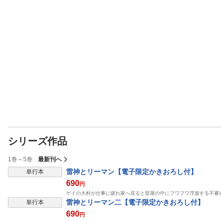
シリーズ作品
1巻～5巻
最新刊へ
雷神とリーマン【電子限定かきおろし付】
単行本
690
円
ゲイの大村が仕事に疲れ家へ戻ると部屋の中にフワフワ浮遊する不審
雷神とリーマン二【電子限定かきおろし付】
単行本
690
円