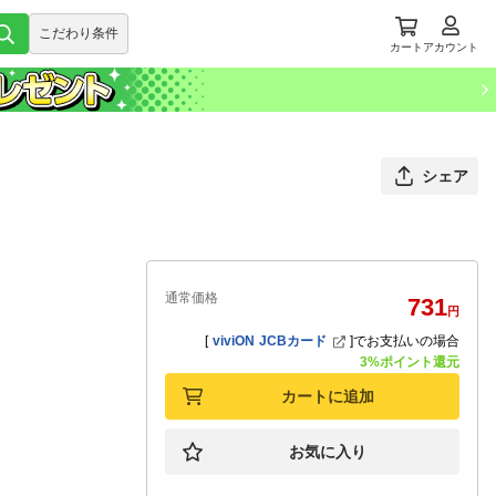
こだわり条件
カート
アカウント
シェア
通常価格
731
円
[
viviON JCBカード
]
でお支払いの場合
3%ポイント還元
カートに追加
お気に入り