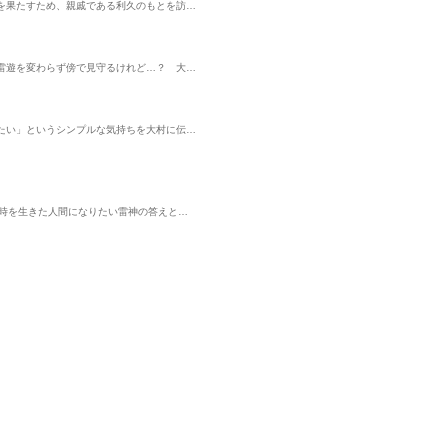
を果たすため、親戚である利久のもとを訪…
雷遊を変わらず傍で見守るけれど…？ 大…
】
たい」というシンプルな気持ちを大村に伝…
】
の時を生きた人間になりたい雷神の答えと…
表示制限中
表示制限中
表示制
単行本
単行本
単行
継げば
わんと鳴いたらキスし
死にたくないので英雄
福引で当たっ
ツ令嬢の
て撫でて（1）【電子特
様を育てる事にします
世界に移住し
【電子限
別版】
リブレ
1【電子限定かきおろし
リブレ
ました（1）
リブレ
っく
黄助
伊達きよ
他
ホームラン・拳
ヨモギノ
日野晶
花柄
】
付】
かきおろし付