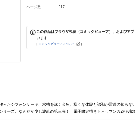
ページ数
217
この作品はブラウザ視聴（コミックビューア）、およびアプ
います
[
コミックビューアについて
]
作ったシフォンケーキ、水槽を泳ぐ金魚、様々な体験と認識が雷遊の知らな
シリーズ、なんだか少し波乱の第三弾！ 電子限定描き下ろしマンガ2Pも収