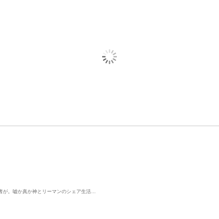
者が。嘘か真か神とリーマンのシェア生活…